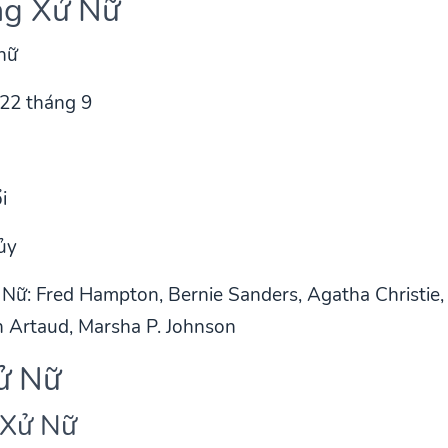
ng Xử Nữ
 nữ
 22 tháng 9
i
ủy
 Nữ: Fred Hampton, Bernie Sanders, Agatha Christie
n Artaud, Marsha P. Johnson
ử Nữ
 Xử Nữ