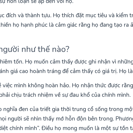
 sự hỗn loạn sẽ ập đến với họ.
 đích và thành tựu. Họ thích đặt mục tiêu và kiểm t
khiến họ hạnh phúc là cảm giác rằng họ đang tạo ra ả
người như thế nào?
khiêm tốn. Họ muốn cảm thấy được ghi nhận vì nhữn
h giá cao hoành tráng để cảm thấy có giá trị. Họ là 
việc mình không hoàn hảo. Họ nhận thức được rằng
 phải chịu trách nhiệm về sự đau khổ của chính mình.
 nghĩa đen của triết gia thời trung cổ sống trong m
mọi người sẽ nhìn thấy mớ hỗn độn bên trong. Phươn
 diệt chính mình”. Điều họ mong muốn là một sự tồn t