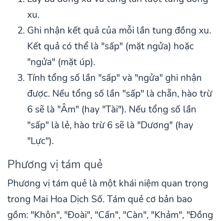
xu.
Ghi nhận kết quả của mỗi lần tung đồng xu.
Kết quả có thể là "sấp" (mặt ngửa) hoặc
"ngửa" (mặt úp).
Tính tổng số lần "sấp" và "ngửa" ghi nhận
được. Nếu tổng số lần "sấp" là chẵn, hào trừ
6 sẽ là "Âm" (hay "Tài"). Nếu tổng số lần
"sấp" là lẻ, hào trừ 6 sẽ là "Dương" (hay
"Lực").
Phương vị tám quẻ
Phương vị tám quẻ là một khái niệm quan trọng
trong Mai Hoa Dịch Số. Tám quẻ cơ bản bao
gồm: "Khôn", "Đoài", "Cấn", "Càn", "Khảm", "Đồng