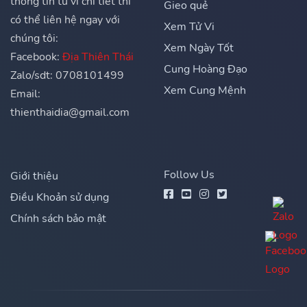
thông tin tử vi chi tiết thì
Gieo quẻ
có thể liên hệ ngay với
Xem Tử Vi
chúng tôi:
Xem Ngày Tốt
Facebook:
Địa Thiên Thái
Cung Hoàng Đạo
Zalo/sdt: 0708101499
Xem Cung Mệnh
Email:
thienthaidia@gmail.com
Follow Us
Giới thiệu
Điều Khoản sử dụng
Chính sách bảo mật