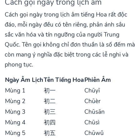
Cách gọi ngày trong lịch âm
Cách gọi ngày trong lịch âm tiếng Hoa rất độc
đáo, mỗi ngày đều có tên riêng, phản ánh sâu
sắc văn hóa và tín ngưỡng của người Trung
Quốc. Tên gọi không chỉ đơn thuần là số đếm mà
còn mang ý nghĩa đặc biệt trong các lễ nghi và
phong tục.
Ngày Âm Lịch
Tên Tiếng Hoa
Phiên Âm
Mùng 1
初一
Chūyī
Mùng 2
初二
Chūèr
Mùng 3
初三
Chūsān
Mùng 4
初四
Chūsì
Mùng 5
初五
Chūwǔ