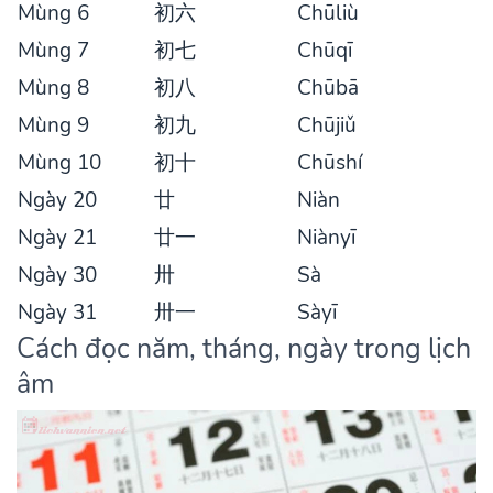
Mùng 6
初六
Chūliù
Mùng 7
初七
Chūqī
Mùng 8
初八
Chūbā
Mùng 9
初九
Chūjiǔ
Mùng 10
初十
Chūshí
Ngày 20
廿
Niàn
Ngày 21
廿一
Niànyī
Ngày 30
卅
Sà
Ngày 31
卅一
Sàyī
Cách đọc năm, tháng, ngày trong lịch
âm