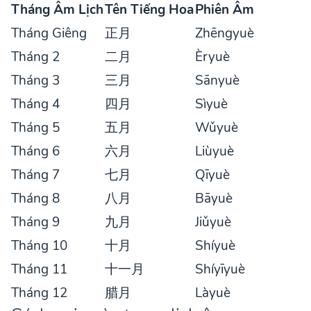
Tháng Âm Lịch
Tên Tiếng Hoa
Phiên Âm
Tháng Giêng
正月
Zhēngyuè
Tháng 2
二月
Èryuè
Tháng 3
三月
Sānyuè
Tháng 4
四月
Sìyuè
Tháng 5
五月
Wǔyuè
Tháng 6
六月
Liùyuè
Tháng 7
七月
Qīyuè
Tháng 8
八月
Bāyuè
Tháng 9
九月
Jiǔyuè
Tháng 10
十月
Shíyuè
Tháng 11
十一月
Shíyīyuè
Tháng 12
腊月
Làyuè