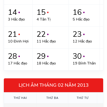
14
15
16
●
●
●
3 Hắc đạo
4 Tân Tị
5 Hắc đạo
6
21
22
23
●
●
●
10 Đinh Hợi
11 Hắc đạo
12 Hắc đạo
1
28
29
30
●
●
●
17 Hắc đạo
18 Hắc đạo
19 Bính Thân
2
LỊCH ÂM THÁNG 02 NĂM 2013
THỨ HAI
THỨ BA
THỨ TƯ
T