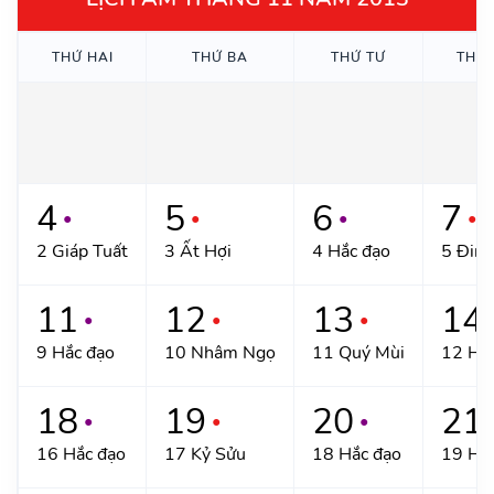
THỨ HAI
THỨ BA
THỨ TƯ
THỨ
4
5
6
7
●
●
●
●
2 Giáp Tuất
3 Ất Hợi
4 Hắc đạo
5 Đinh
11
12
13
14
●
●
●
9 Hắc đạo
10 Nhâm Ngọ
11 Quý Mùi
12 Hắ
18
19
20
21
●
●
●
16 Hắc đạo
17 Kỷ Sửu
18 Hắc đạo
19 Hắ