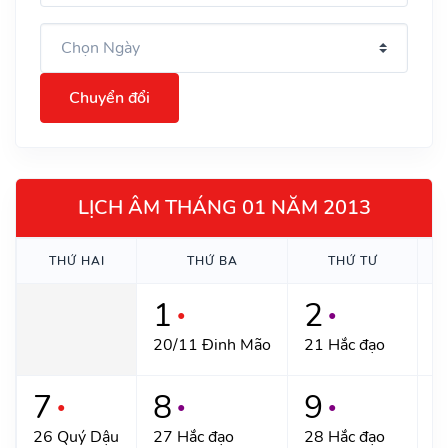
Chuyển đổi
LỊCH ÂM THÁNG 01 NĂM 2013
THỨ HAI
THỨ BA
THỨ TƯ
1
2
●
●
20/11 Đinh Mão
21 Hắc đạo
2
7
8
9
●
●
●
26 Quý Dậu
27 Hắc đạo
28 Hắc đạo
2