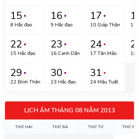
15
16
17
1
●
●
●
8 Hắc đạo
9 Hắc đạo
10 Giáp Thân
11 
22
23
24
2
●
●
●
15 Hắc đạo
16 Canh Dần
17 Tân Mão
18 
29
30
31
●
●
●
22 Bính Thân
23 Hắc đạo
24 Mậu Tuất
LỊCH ÂM THÁNG 08 NĂM 2013
THỨ HAI
THỨ BA
THỨ TƯ
THỨ NĂ