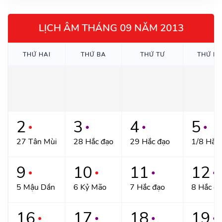
LỊCH ÂM THÁNG 09 NĂM 2013
THỨ HAI
THỨ BA
THỨ TƯ
THỨ N
2
3
4
5
●
●
●
●
27 Tân Mùi
28 Hắc đạo
29 Hắc đạo
1/8 Hắc
9
10
11
12
●
●
●
●
5 Mậu Dần
6 Kỷ Mão
7 Hắc đạo
8 Hắc đ
16
17
18
19
●
●
●
●