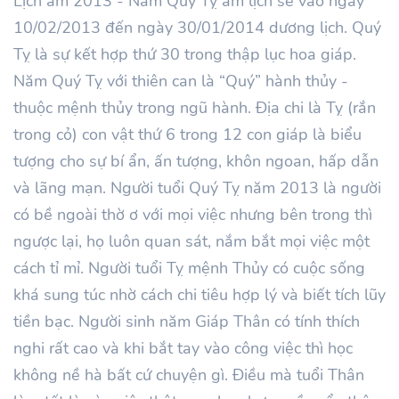
Lịch âm 2013 - Năm Quý Tỵ âm lịch sẽ vào ngày
10/02/2013 đến ngày 30/01/2014 dương lịch. Quý
Tỵ là sự kết hợp thứ 30 trong thập lục hoa giáp.
Năm Quý Tỵ với thiên can là “Quý” hành thủy -
thuộc mệnh thủy trong ngũ hành. Địa chi là Tỵ (rắn
trong cỏ) con vật thứ 6 trong 12 con giáp là biểu
tượng cho sự bí ẩn, ấn tượng, khôn ngoan, hấp dẫn
và lãng mạn. Người tuổi Quý Tỵ năm 2013 là người
có bề ngoài thờ ơ với mọi việc nhưng bên trong thì
ngược lại, họ luôn quan sát, nắm bắt mọi việc một
cách tỉ mỉ. Người tuổi Tỵ mệnh Thủy có cuộc sống
khá sung túc nhờ cách chi tiêu hợp lý và biết tích lũy
tiền bạc. Người sinh năm Giáp Thân có tính thích
nghi rất cao và khi bắt tay vào công việc thì học
không nề hà bất cứ chuyện gì. Điều mà tuổi Thân