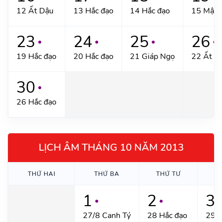
12 Ất Dậu
13 Hắc đạo
14 Hắc đạo
15 Mậu 
23
24
25
26
●
●
●
●
19 Hắc đạo
20 Hắc đạo
21 Giáp Ngọ
22 Ất M
30
●
26 Hắc đạo
LỊCH ÂM THÁNG 10 NĂM 2013
THỨ HAI
THỨ BA
THỨ TƯ
T
1
2
3
●
●
●
27/8 Canh Tý
28 Hắc đạo
29 