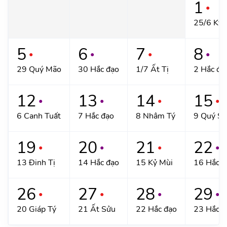
1
●
25/6 Kỷ 
5
6
7
8
●
●
●
●
29 Quý Mão
30 Hắc đạo
1/7 Ất Tị
2 Hắc đạ
12
13
14
15
●
●
●
●
6 Canh Tuất
7 Hắc đạo
8 Nhâm Tý
9 Quý S
19
20
21
22
●
●
●
●
13 Đinh Tị
14 Hắc đạo
15 Kỷ Mùi
16 Hắc đ
26
27
28
29
●
●
●
●
20 Giáp Tý
21 Ất Sửu
22 Hắc đạo
23 Hắc đ