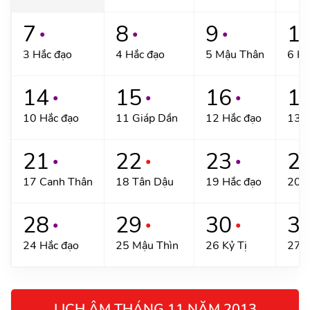
7
8
9
1
●
●
●
3 Hắc đạo
4 Hắc đạo
5 Mậu Thân
6 Kỷ
14
15
16
1
●
●
●
10 Hắc đạo
11 Giáp Dần
12 Hắc đạo
13 B
21
22
23
2
●
●
●
17 Canh Thân
18 Tân Dậu
19 Hắc đạo
20 Q
28
29
30
3
●
●
●
24 Hắc đạo
25 Mậu Thìn
26 Kỷ Tị
27 H
LỊCH ÂM THÁNG 11 NĂM 2013