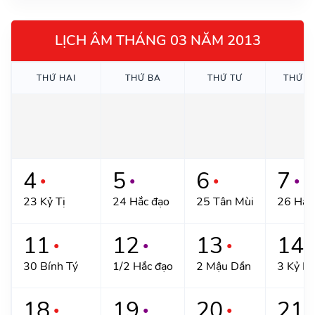
LỊCH ÂM THÁNG 03 NĂM 2013
THỨ HAI
THỨ BA
THỨ TƯ
THỨ N
4
5
6
7
●
●
●
●
23 Kỷ Tị
24 Hắc đạo
25 Tân Mùi
26 Hắc
11
12
13
14
●
●
●
●
30 Bính Tý
1/2 Hắc đạo
2 Mậu Dần
3 Kỷ M
18
19
20
21
●
●
●
●