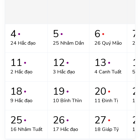
4
5
6
7
●
●
●
24 Hắc đạo
25 Nhâm Dần
26 Quý Mão
27 
11
12
13
1
●
●
●
2 Hắc đạo
3 Hắc đạo
4 Canh Tuất
5 H
18
19
20
2
●
●
●
9 Hắc đạo
10 Bính Thìn
11 Đinh Tị
12 
25
26
27
2
●
●
●
16 Nhâm Tuất
17 Hắc đạo
18 Giáp Tý
19 