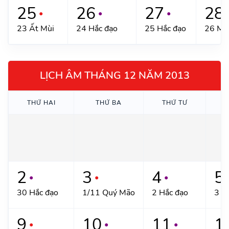
25
26
27
28
●
●
●
23 Ất Mùi
24 Hắc đạo
25 Hắc đạo
26 Mậ
LỊCH ÂM THÁNG 12 NĂM 2013
THỨ HAI
THỨ BA
THỨ TƯ
T
2
3
4
5
●
●
●
30 Hắc đạo
1/11 Quý Mão
2 Hắc đạo
3 H
9
10
11
1
●
●
●