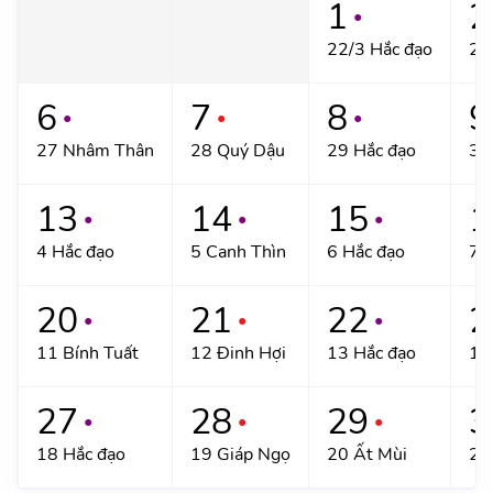
1
2
●
22/3 Hắc đạo
23
6
7
8
9
●
●
●
27 Nhâm Thân
28 Quý Dậu
29 Hắc đạo
30
13
14
15
1
●
●
●
4 Hắc đạo
5 Canh Thìn
6 Hắc đạo
7 
20
21
22
2
●
●
●
11 Bính Tuất
12 Đinh Hợi
13 Hắc đạo
14
27
28
29
3
●
●
●
18 Hắc đạo
19 Giáp Ngọ
20 Ất Mùi
21