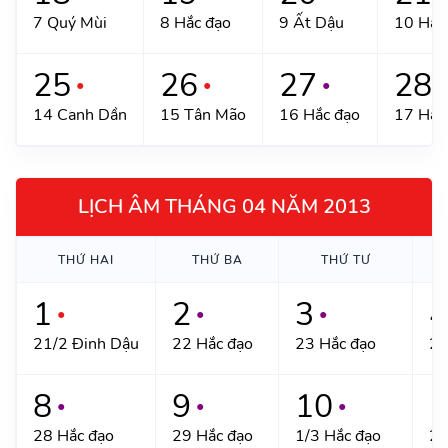
7 Quý Mùi
8 Hắc đạo
9 Ất Dậu
10 Hắc
25
26
27
28
●
●
●
●
14 Canh Dần
15 Tân Mão
16 Hắc đạo
17 Hắc
LỊCH ÂM THÁNG 04 NĂM 2013
THỨ HAI
THỨ BA
THỨ TƯ
1
2
3
4
●
●
●
21/2 Đinh Dậu
22 Hắc đạo
23 Hắc đạo
24
8
9
10
1
●
●
●
28 Hắc đạo
29 Hắc đạo
1/3 Hắc đạo
2 