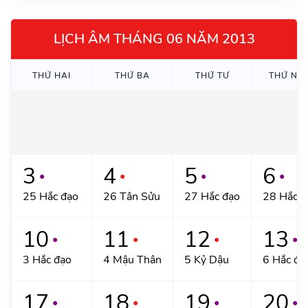
LỊCH ÂM THÁNG 06 NĂM 2013
THỨ HAI
THỨ BA
THỨ TƯ
THỨ NĂ
3
4
5
6
●
●
●
●
25 Hắc đạo
26 Tân Sửu
27 Hắc đạo
28 Hắc đ
10
11
12
13
●
●
●
●
3 Hắc đạo
4 Mậu Thân
5 Kỷ Dậu
6 Hắc đạ
17
18
19
20
●
●
●
●