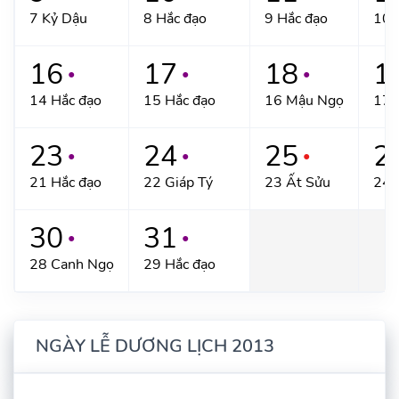
7 Kỷ Dậu
8 Hắc đạo
9 Hắc đạo
10 
16
17
18
1
●
●
●
14 Hắc đạo
15 Hắc đạo
16 Mậu Ngọ
17 
23
24
25
2
●
●
●
21 Hắc đạo
22 Giáp Tý
23 Ất Sửu
24 
30
31
●
●
28 Canh Ngọ
29 Hắc đạo
NGÀY LỄ DƯƠNG LỊCH 2013