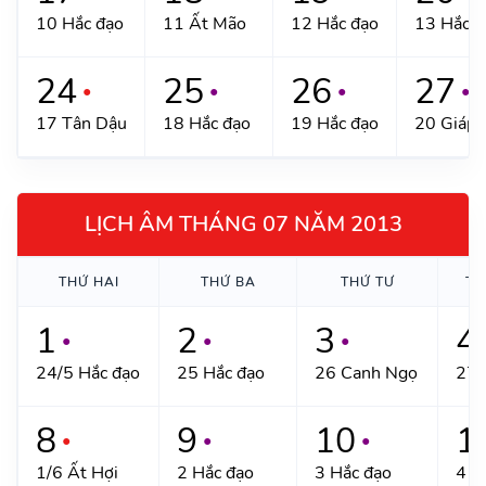
10 Hắc đạo
11 Ất Mão
12 Hắc đạo
13 Hắc đ
24
25
26
27
●
●
●
●
17 Tân Dậu
18 Hắc đạo
19 Hắc đạo
20 Giáp 
LỊCH ÂM THÁNG 07 NĂM 2013
THỨ HAI
THỨ BA
THỨ TƯ
TH
1
2
3
4
●
●
●
24/5 Hắc đạo
25 Hắc đạo
26 Canh Ngọ
27 
8
9
10
1
●
●
●
1/6 Ất Hợi
2 Hắc đạo
3 Hắc đạo
4 M