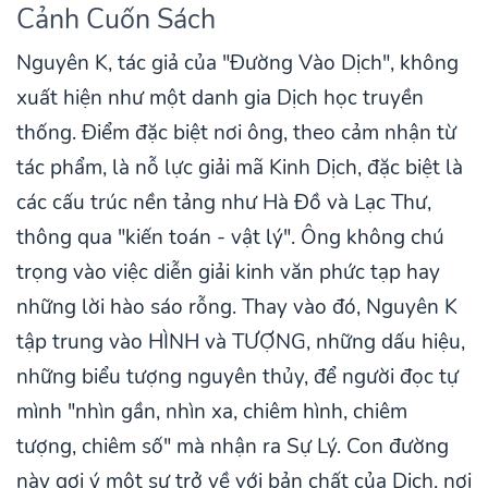
Cảnh Cuốn Sách
Nguyên K, tác giả của "Đường Vào Dịch", không
xuất hiện như một danh gia Dịch học truyền
thống. Điểm đặc biệt nơi ông, theo cảm nhận từ
tác phẩm, là nỗ lực giải mã Kinh Dịch, đặc biệt là
các cấu trúc nền tảng như Hà Đồ và Lạc Thư,
thông qua "kiến toán - vật lý". Ông không chú
trọng vào việc diễn giải kinh văn phức tạp hay
những lời hào sáo rỗng. Thay vào đó, Nguyên K
tập trung vào HÌNH và TƯỢNG, những dấu hiệu,
những biểu tượng nguyên thủy, để người đọc tự
mình "nhìn gần, nhìn xa, chiêm hình, chiêm
tượng, chiêm số" mà nhận ra Sự Lý. Con đường
này gợi ý một sự trở về với bản chất của Dịch, nơi