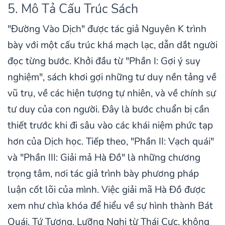
5. Mô Tả Cấu Trúc Sách
"Đường Vào Dịch" được tác giả Nguyên K trình
bày với một cấu trúc khá mạch lạc, dẫn dắt người
đọc từng bước. Khởi đầu từ "Phần I: Gợi ý suy
nghiệm", sách khơi gợi những tư duy nền tảng về
vũ trụ, về các hiện tượng tự nhiên, và về chính sự
tư duy của con người. Đây là bước chuẩn bị cần
thiết trước khi đi sâu vào các khái niệm phức tạp
hơn của Dịch học. Tiếp theo, "Phần II: Vạch quái"
và "Phần III: Giải mả Hà Đồ" là những chương
trọng tâm, nơi tác giả trình bày phương pháp
luận cốt lõi của mình. Việc giải mã Hà Đồ được
xem như chìa khóa để hiểu về sự hình thành Bát
Quái, Tứ Tượng, Lưỡng Nghi từ Thái Cực, không