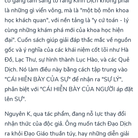
cố gắng làm sáng tỏ rằng Kinh Dịch không phải
là những gì viển vông, mà là "một bộ môn khoa
học khách quan", với nền tảng là "y cứ toán - lý
cùng những khám phá mới của khoa học hiện
đại". Cuốn sách giúp giải đáp thắc mắc về nguồn
gốc và ý nghĩa của các khái niệm cốt lõi như Hà
Đồ, Lạc Thư, sự hình thành Lục Hào, và các Quẻ
Dịch. Nó làm điều này bằng cách tập trung vào
"CÁI HIÊN BÀY CỦA SỰ" để nhận ra "SỰ LÝ",
phân biệt với "CÁI HIỄN BÀY CỦA NGƯỜI áp đặt
lên SỰ".
Nguyên K, qua tác phẩm, đang nỗ lực thay đổi
nhận thức của độc giả. Ông muốn tách Đạo Dịch
ra khỏi Đạo Giáo thuần túy, hay những diễn giải