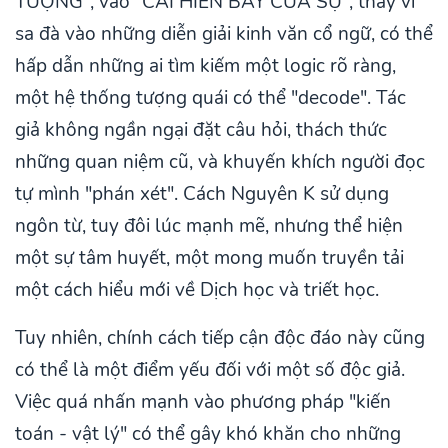
TƯỢNG", vào "CÁI HIÊN BÀY CỦA SỰ", thay vì
sa đà vào những diễn giải kinh văn cổ ngữ, có thể
hấp dẫn những ai tìm kiếm một logic rõ ràng,
một hệ thống tượng quái có thể "decode". Tác
giả không ngần ngại đặt câu hỏi, thách thức
những quan niệm cũ, và khuyến khích người đọc
tự mình "phán xét". Cách Nguyên K sử dụng
ngôn từ, tuy đôi lúc mạnh mẽ, nhưng thể hiện
một sự tâm huyết, một mong muốn truyền tải
một cách hiểu mới về Dịch học và triết học.
Tuy nhiên, chính cách tiếp cận độc đáo này cũng
có thể là một điểm yếu đối với một số độc giả.
Việc quá nhấn mạnh vào phương pháp "kiến
toán - vật lý" có thể gây khó khăn cho những