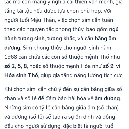
lạc mà còn mang ý nghĩa cải thiện vận mệnh, gia
tăng tài lộc nếu được lựa chọn phù hợp. Với
người tuổi Mậu Thân, việc chọn sim cần tuân
theo các nguyên tắc phong thủy, bao gồm
ngũ
hành tương sinh
,
tương khắc
, và
cân bằng âm
dương
. Sim phong thủy cho người sinh năm
1968 cần chứa các con số thuộc mệnh Thổ như
số 2, 5, 8
, hoặc số thuộc mệnh Hỏa như
số 9
, vì
Hỏa sinh Thổ
, giúp gia tăng năng lượng tích cực.
Khi chọn sim, cần chú ý đến sự cân bằng giữa số
chẵn và số lẻ để đảm bảo hài hòa về
âm dương
.
Những sim có tỷ lệ cân bằng giữa âm (số chẵn)
và dương (số lẻ) sẽ tạo ra sự ổn định và đồng
đều cho người sử dụng, đặc biệt là người tuổi