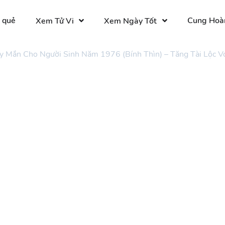
 quẻ
Cung Hoà
Xem Tử Vi
Xem Ngày Tốt
 Mắn Cho Người Sinh Năm 1976 (Bính Thìn) – Tăng Tài Lộc V