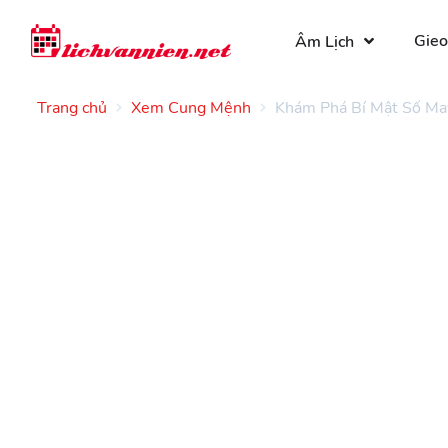
Gieo
Âm Lịch
Trang chủ
Xem Cung Mệnh
Khám Phá Bí Mật Số May