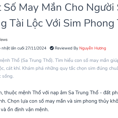
t Số May Mắn Cho Người
ng Tài Lộc Với Sim Phong
 nhật lần cuối 27/11/2024
Reviewed By
Nguyễn Hương
mệnh Thổ (Sa Trung Thổ). Tìm hiểu con số may mắn giú
lộc, cát khí. Khám phá những quy tắc chọn sim đúng ch
c sống.
ìn, thuộc mệnh Thổ với nạp âm Sa Trung Thổ - đất p
định. Chọn lựa con số may mắn và sim phong thủy k
ộc và ổn định vận mệnh.