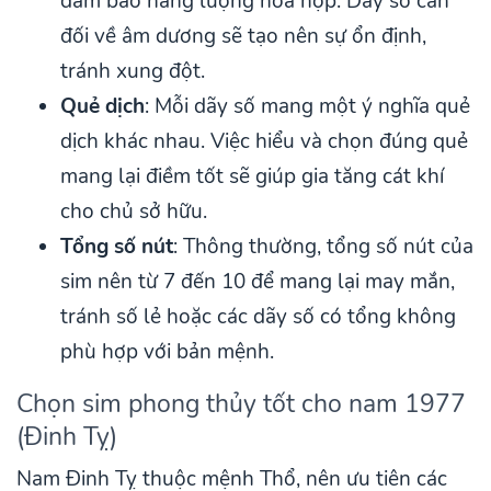
đảm bảo năng lượng hòa hợp. Dãy số cân
đối về âm dương sẽ tạo nên sự ổn định,
tránh xung đột.
Quẻ dịch
: Mỗi dãy số mang một ý nghĩa quẻ
dịch khác nhau. Việc hiểu và chọn đúng quẻ
mang lại điềm tốt sẽ giúp gia tăng cát khí
cho chủ sở hữu.
Tổng số nút
: Thông thường, tổng số nút của
sim nên từ 7 đến 10 để mang lại may mắn,
tránh số lẻ hoặc các dãy số có tổng không
phù hợp với bản mệnh.
Chọn sim phong thủy tốt cho nam 1977
(Đinh Tỵ)
Nam Đinh Tỵ thuộc mệnh Thổ, nên ưu tiên các