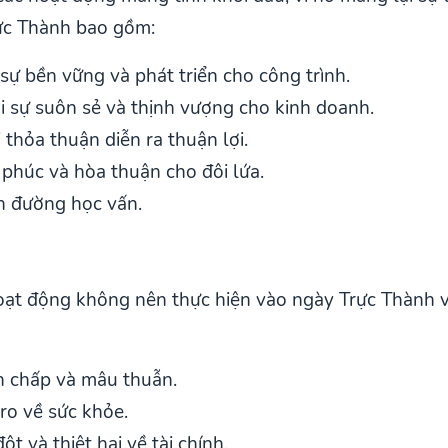
rực Thành bao gồm:
ự bền vững và phát triển cho công trình.
 sự suôn sẻ và thịnh vượng cho kinh doanh.
hỏa thuận diễn ra thuận lợi.
phúc và hòa thuận cho đôi lứa.
n đường học vấn.
hoạt động không nên thực hiện vào ngày Trực Thành 
h chấp và mâu thuẫn.
ro về sức khỏe.
 và thiệt hại về tài chính.