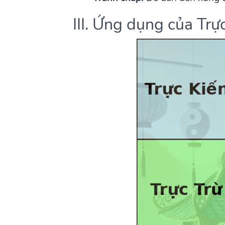
III. Ứng dụng của Tr