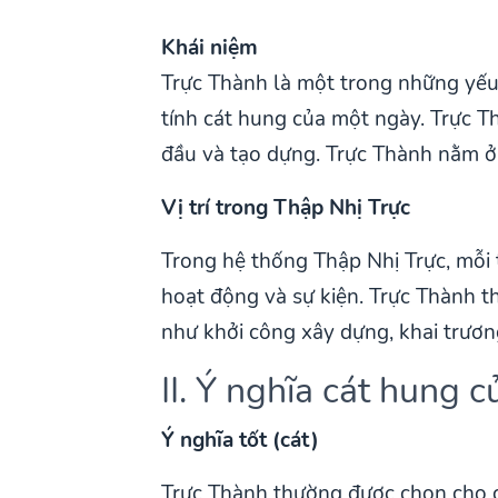
Khái niệm
Trực Thành là một trong những yếu
tính cát hung của một ngày. Trực T
đầu và tạo dựng. Trực Thành nằm ở v
Vị trí trong Thập Nhị Trực
Trong hệ thống Thập Nhị Trực, mỗi 
hoạt động và sự kiện. Trực Thành t
như khởi công xây dựng, khai trươn
II. Ý nghĩa cát hung 
Ý nghĩa tốt (cát)
Trực Thành thường được chọn cho c