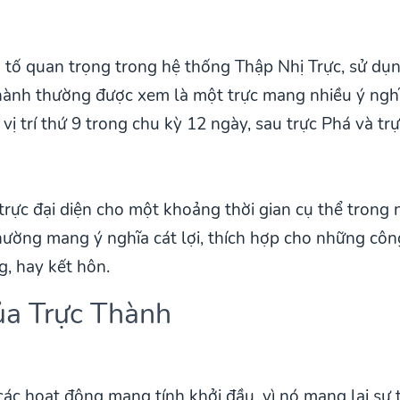
 tố quan trọng trong hệ thống Thập Nhị Trực, sử dụ
hành thường được xem là một trực mang nhiều ý nghĩa
ị trí thứ 9 trong chu kỳ 12 ngày, sau trực Phá và trự
trực đại diện cho một khoảng thời gian cụ thể trong
hường mang ý nghĩa cát lợi, thích hợp cho những công
g, hay kết hôn.
của Trực Thành
ác hoạt động mang tính khởi đầu, vì nó mang lại sự 