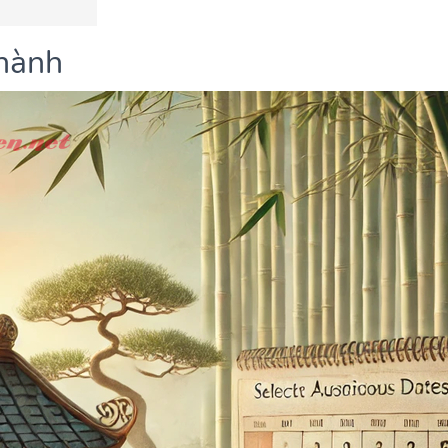
Thành