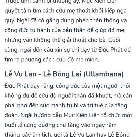
Trước tình cảnh bi thương ấy, Mục Kiền Liên
quyết tâm tìm cách cứu mẹ thoát khỏi kiếp ngạ
quỷ. Ngài đã cố gắng dùng phép thần thông và
công đức tu hành của bản thân để giúp đỡ mẹ,
nhưng vẫn không thể giải thoát cho bà. Cuối
cùng, ngài đến cầu xin sự chỉ dạy từ Đức Phật để
tìm ra phương cách cứu độ mẹ mình.
Lễ Vu Lan - Lễ Bông Lai (Ullambana)
Đức Phật dạy rằng, công đức của một người thôi
không đủ để cứu độ người thân đã khuất, mà cần
phải nhờ đến sức mạnh từ bi và trí tuệ của tăng
đoàn. Ngài hướng dẫn Mục Kiền Liên tổ chức một
buổi lễ cúng dường chư tăng vào ngày rằm
tháng bảy âm lịch, gọi là Lễ Vu Lan hay Lễ Bông