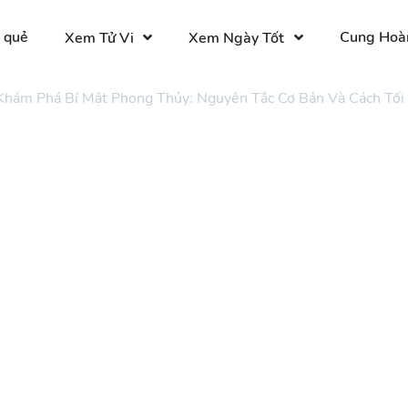
 quẻ
Cung Hoà
Xem Tử Vi
Xem Ngày Tốt
Khám Phá Bí Mật Phong Thủy: Nguyên Tắc Cơ Bản Và Cách Tố