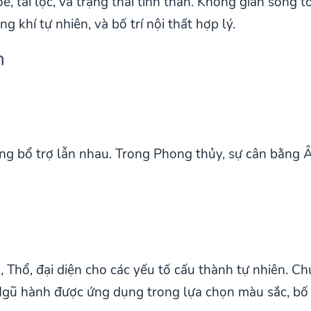
e, tài lộc, và trạng thái tinh thần. Không gian sống 
 khí tự nhiên, và bố trí nội thất hợp lý.
h
ng bổ trợ lẫn nhau. Trong Phong thủy, sự cân bằng Â
Thổ, đại diện cho các yếu tố cấu thành tự nhiên. C
Ngũ hành được ứng dụng trong lựa chọn màu sắc, bố t