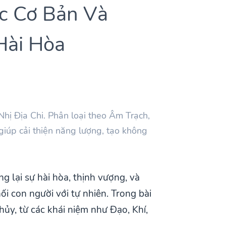
c Cơ Bản Và
Hài Hòa
ị Địa Chi. Phân loại theo Âm Trạch,
giúp cải thiện năng lượng, tạo không
 lại sự hài hòa, thịnh vượng, và
ối con người với tự nhiên. Trong bài
hủy, từ các khái niệm như Đạo, Khí,