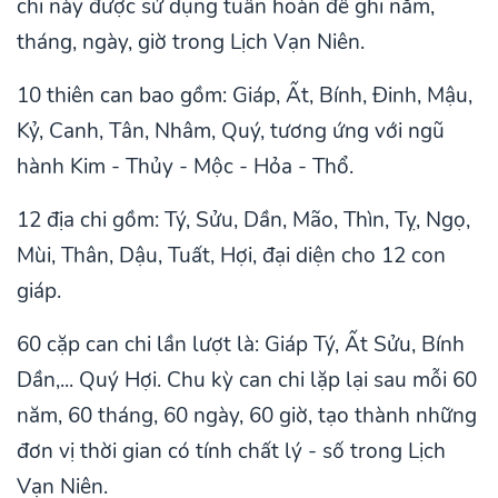
chi này được sử dụng tuần hoàn để ghi năm,
tháng, ngày, giờ trong Lịch Vạn Niên.
10 thiên can bao gồm: Giáp, Ất, Bính, Đinh, Mậu,
Kỷ, Canh, Tân, Nhâm, Quý, tương ứng với ngũ
hành Kim - Thủy - Mộc - Hỏa - Thổ.
12 địa chi gồm: Tý, Sửu, Dần, Mão, Thìn, Tỵ, Ngọ,
Mùi, Thân, Dậu, Tuất, Hợi, đại diện cho 12 con
giáp.
60 cặp can chi lần lượt là: Giáp Tý, Ất Sửu, Bính
Dần,... Quý Hợi. Chu kỳ can chi lặp lại sau mỗi 60
năm, 60 tháng, 60 ngày, 60 giờ, tạo thành những
đơn vị thời gian có tính chất lý - số trong Lịch
Vạn Niên.