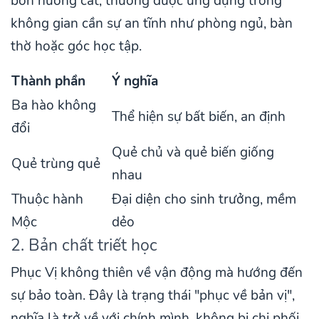
bốn hướng cát, thường được ứng dụng trong
không gian cần sự an tĩnh như phòng ngủ, bàn
thờ hoặc góc học tập.
Thành phần
Ý nghĩa
Ba hào không
Thể hiện sự bất biến, an định
đổi
Quẻ chủ và quẻ biến giống
Quẻ trùng quẻ
nhau
Thuộc hành
Đại diện cho sinh trưởng, mềm
Mộc
dẻo
2. Bản chất triết học
Phục Vị không thiên về vận động mà hướng đến
sự bảo toàn. Đây là trạng thái "phục về bản vị",
nghĩa là trở về với chính mình, không bị chi phối