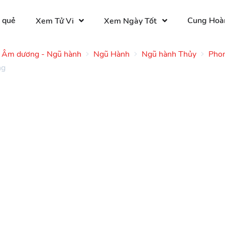
 quẻ
Cung Hoà
Xem Tử Vi
Xem Ngày Tốt
Âm dương - Ngũ hành
Ngũ Hành
Ngũ hành Thủy
Phon
ng