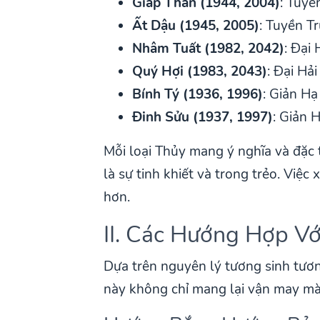
Giáp Thân (1944, 2004)
: Tuyề
Ất Dậu (1945, 2005)
: Tuyền T
Nhâm Tuất (1982, 2042)
: Đại
Quý Hợi (1983, 2043)
: Đại Hả
Bính Tý (1936, 1996)
: Giản Hạ
Đinh Sửu (1937, 1997)
: Giản 
Mỗi loại Thủy mang ý nghĩa và đặc 
là sự tinh khiết và trong trẻo. Việ
hơn.
II. Các Hướng Hợp V
Dựa trên nguyên lý tương sinh tươ
này không chỉ mang lại vận may mà 