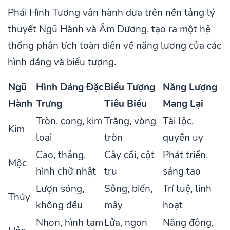
Phái Hình Tượng vận hành dựa trên nền tảng lý
thuyết Ngũ Hành và Âm Dương, tạo ra một hệ
thống phân tích toàn diện về năng lượng của các
hình dáng và biểu tượng.
Ngũ
Hình Dáng Đặc
Biểu Tượng
Năng Lượng
Hành
Trưng
Tiêu Biểu
Mang Lại
Tròn, cong, kim
Trăng, vòng
Tài lộc,
Kim
loại
tròn
quyền uy
Cao, thẳng,
Cây cối, cột
Phát triển,
Mộc
hình chữ nhật
trụ
sáng tạo
Lượn sóng,
Sông, biển,
Trí tuệ, linh
Thủy
không đều
mây
hoạt
Nhọn, hình tam
Lửa, ngọn
Năng động,