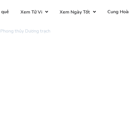
 quẻ
Cung Hoà
Xem Tử Vi
Xem Ngày Tốt
Phong thủy Dương trạch