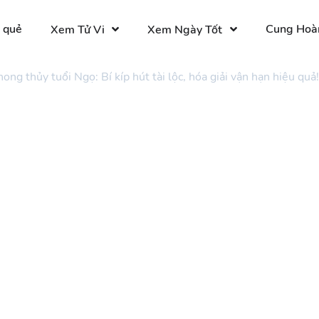
 quẻ
Cung Hoà
Xem Tử Vi
Xem Ngày Tốt
ong thủy tuổi Ngọ: Bí kíp hút tài lộc, hóa giải vận hạn hiệu quả!