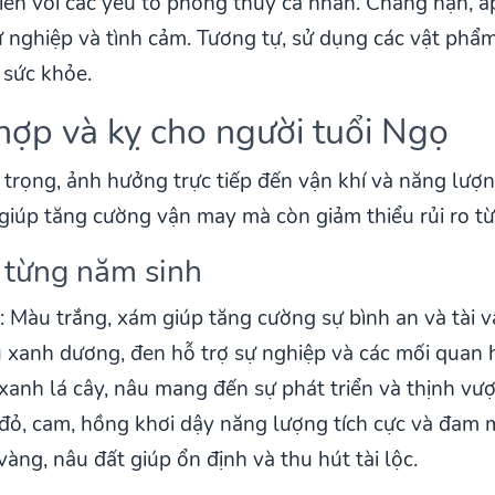
iền với các yếu tố phong thủy cá nhân. Chẳng hạn,
sự nghiệp và tình cảm. Tương tự, sử dụng các vật ph
n sức khỏe.
ợp và kỵ cho người tuổi Ngọ
trọng, ảnh hưởng trực tiếp đến vận khí và năng lượn
iúp tăng cường vận may mà còn giảm thiểu rủi ro từ
 từng năm sinh
)
: Màu trắng, xám giúp tăng cường sự bình an và tài v
u xanh dương, đen hỗ trợ sự nghiệp và các mối quan 
xanh lá cây, nâu mang đến sự phát triển và thịnh vư
 đỏ, cam, hồng khơi dậy năng lượng tích cực và đam 
vàng, nâu đất giúp ổn định và thu hút tài lộc.