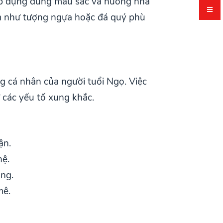
 áp dụng đúng màu sắc và hướng nhà
ẩm như tượng ngựa hoặc đá quý phù
g cá nhân của người tuổi Ngọ. Việc
 các yếu tố xung khắc.
ận.
hệ.
ợng.
mê.