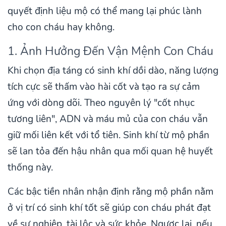
quyết định liệu mộ có thể mang lại phúc lành
cho con cháu hay không.
1. Ảnh Hưởng Đến Vận Mệnh Con Cháu
Khi chọn địa táng có sinh khí dồi dào, năng lượng
tích cực sẽ thấm vào hài cốt và tạo ra sự cảm
ứng với dòng dõi. Theo nguyên lý "cốt nhục
tương liên", ADN và máu mủ của con cháu vẫn
giữ mối liên kết với tổ tiên. Sinh khí từ mộ phần
sẽ lan tỏa đến hậu nhân qua mối quan hệ huyết
thống này.
Các bậc tiền nhân nhận định rằng mộ phần nằm
ở vị trí có sinh khí tốt sẽ giúp con cháu phát đạt
về sự nghiệp, tài lộc và sức khỏe. Ngược lại, nếu