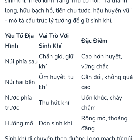
sinh khí. Theo kinh Táng Thư có nói: "Tá thanh
long, hữu bạch hổ, tiền chu tước, hậu huyền vũ"
- mô tả cấu trúc lý tưởng để giữ sinh khí.
Yếu Tố Địa
Vai Trò Với
Đặc Điểm
Hình
Sinh Khí
Chắn gió, giữ
Cao hơn huyệt,
Núi phía sau
khí
vững chắc
Ôm huyệt, tụ
Cân đối, không quá
Núi hai bên
khí
cao
Nước phía
Uốn khúc, chảy
Thu hút khí
trước
chậm
Rộng mở, thoáng
Hướng mở
Đón sinh khí
đãng
Sinh khí di chuyển theo đường long mạch từ núi