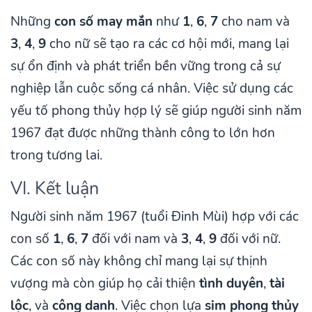
Những
con số may mắn
như
1
,
6
,
7
cho nam và
3
,
4
,
9
cho nữ sẽ tạo ra các cơ hội mới, mang lại
sự ổn định và phát triển bền vững trong cả sự
nghiệp lẫn cuộc sống cá nhân. Việc sử dụng các
yếu tố phong thủy hợp lý sẽ giúp người sinh năm
1967 đạt được những thành công to lớn hơn
trong tương lai.
VI. Kết luận
Người sinh năm 1967 (tuổi Đinh Mùi) hợp với các
con số
1
,
6
,
7
đối với nam và
3
,
4
,
9
đối với nữ.
Các con số này không chỉ mang lại sự thịnh
vượng mà còn giúp họ cải thiện
tình duyên
,
tài
lộc
, và
công danh
. Việc chọn lựa
sim phong thủy