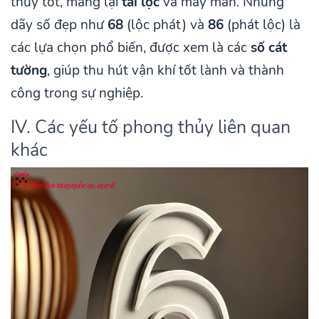
thủy tốt, mang lại
tài lộc
và may mắn. Những
dãy số đẹp như
68
(lộc phát) và
86
(phát lộc) là
các lựa chọn phổ biến, được xem là các
số cát
tường
, giúp thu hút vận khí tốt lành và thành
công trong sự nghiệp.
IV. Các yếu tố phong thủy liên quan
khác