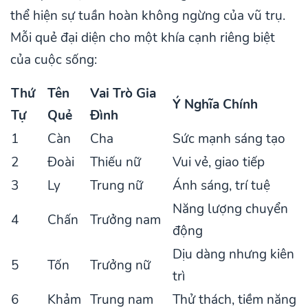
thể hiện sự tuần hoàn không ngừng của vũ trụ.
Mỗi quẻ đại diện cho một khía cạnh riêng biệt
của cuộc sống:
Thứ
Tên
Vai Trò Gia
Ý Nghĩa Chính
Tự
Quẻ
Đình
1
Càn
Cha
Sức mạnh sáng tạo
2
Đoài
Thiếu nữ
Vui vẻ, giao tiếp
3
Ly
Trung nữ
Ánh sáng, trí tuệ
Năng lượng chuyển
4
Chấn
Trưởng nam
động
Dịu dàng nhưng kiên
5
Tốn
Trưởng nữ
trì
6
Khảm
Trung nam
Thử thách, tiềm năng