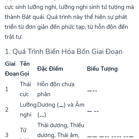
cực sinh lưỡng nghi, lưỡng nghi sinh tứ tượng mà
thành Bát quái. Quá trình này thể hiện sự phát
triển từ đơn giản đến phức tạp, từ hỗn độn đến
trật tự.
1. Quá Trình Biến Hóa Bốn Giai Đoạn
Giai
Tên
Đặc Điểm
Biểu Tượng
Đoạn
Gọi
Thái
Hỗn độn chưa
1
⚊⚋
cực
phân
Lưỡng
Dương (⚊) và Âm
2
⚊ ⚋
nghi
(⚋)
Thái dương, Thiếu
Tứ
3
dương, Thái âm,
⚊⚊ ⚊⚋ ⚋⚋ ⚋⚊