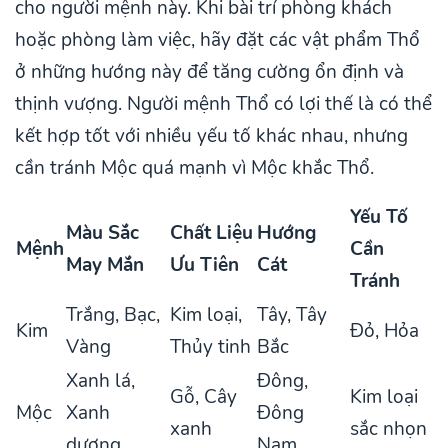
cho người mệnh này. Khi bài trí phòng khách
hoặc phòng làm việc, hãy đặt các vật phẩm Thổ
ở những hướng này để tăng cường ổn định và
thịnh vượng. Người mệnh Thổ có lợi thế là có thể
kết hợp tốt với nhiều yếu tố khác nhau, nhưng
cần tránh Mộc quá mạnh vì Mộc khắc Thổ.
Yếu Tố
Màu Sắc
Chất Liệu
Hướng
Mệnh
Cần
May Mắn
Ưu Tiên
Cát
Tránh
Trắng, Bạc,
Kim loại,
Tây, Tây
Kim
Đỏ, Hỏa
Vàng
Thủy tinh
Bắc
Xanh lá,
Đông,
Gỗ, Cây
Kim loại
Mộc
Xanh
Đông
xanh
sắc nhọn
dương
Nam