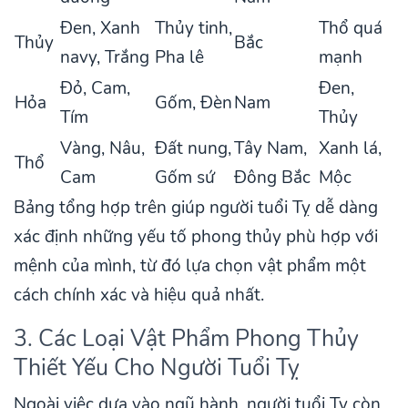
Đen, Xanh
Thủy tinh,
Thổ quá
Thủy
Bắc
navy, Trắng
Pha lê
mạnh
Đỏ, Cam,
Đen,
Hỏa
Gốm, Đèn
Nam
Tím
Thủy
Vàng, Nâu,
Đất nung,
Tây Nam,
Xanh lá,
Thổ
Cam
Gốm sứ
Đông Bắc
Mộc
Bảng tổng hợp trên giúp người tuổi Tỵ dễ dàng
xác định những yếu tố phong thủy phù hợp với
mệnh của mình, từ đó lựa chọn vật phẩm một
cách chính xác và hiệu quả nhất.
3. Các Loại Vật Phẩm Phong Thủy
Thiết Yếu Cho Người Tuổi Tỵ
Ngoài việc dựa vào ngũ hành, người tuổi Tỵ còn