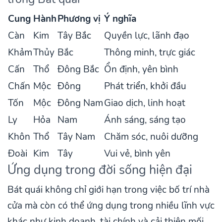
Cung
Hành
Phương vị
Ý nghĩa
Càn
Kim
Tây Bắc
Quyền lực, lãnh đạo
Khảm
Thủy
Bắc
Thông minh, trực giác
Cấn
Thổ
Đông Bắc
Ổn định, yên bình
Chấn
Mộc
Đông
Phát triển, khởi đầu
Tốn
Mộc
Đông Nam
Giao dịch, linh hoạt
Ly
Hỏa
Nam
Ánh sáng, sáng tạo
Khôn
Thổ
Tây Nam
Chăm sóc, nuôi dưỡng
Đoài
Kim
Tây
Vui vẻ, bình yên
Ứng dụng trong đời sống hiện đại
Bát quái không chỉ giới hạn trong việc bố trí nhà
cửa mà còn có thể ứng dụng trong nhiều lĩnh vực
khác như kinh doanh, tài chính và cải thiện mối