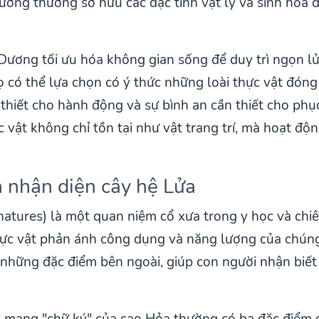
ơng thường sở hữu các đặc tính vật lý và sinh hóa đặ
 Dương tối ưu hóa không gian sống để duy trì ngọn lử
 có thể lựa chọn có ý thức những loài thực vật đóng
 thiết cho hành động và sự bình an cần thiết cho ph
 vật không chỉ tồn tại như vật trang trí, mà hoạt đ
 nhận diện cây hệ Lửa
natures) là một quan niệm cổ xưa trong y học và chiê
hực vật phản ánh công dụng và năng lượng của chúng
a những đặc điểm bên ngoài, giúp con người nhận biế
 mang "chữ ký" của sao Hỏa thường có ba đặc điểm ch