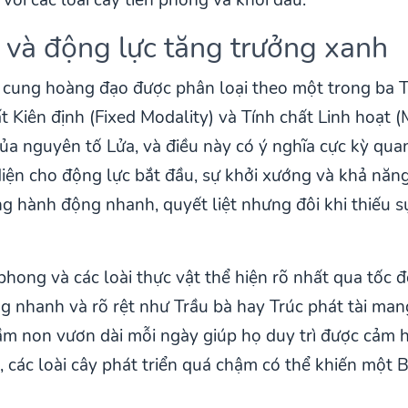
 và động lực tăng trưởng xanh
 cung hoàng đạo được phân loại theo một trong ba Tí
ất Kiên định (Fixed Modality) và Tính chất Linh hoạt
a nguyên tố Lửa, và điều này có ý nghĩa cực kỳ quan
i diện cho động lực bắt đầu, sự khởi xướng và khả năn
hành động nhanh, quyết liệt nhưng đôi khi thiếu sự
hong và các loài thực vật thể hiện rõ nhất qua tốc đ
g nhanh và rõ rệt như Trầu bà hay Trúc phát tài mang 
 non vươn dài mỗi ngày giúp họ duy trì được cảm hứ
i, các loài cây phát triển quá chậm có thể khiến mộ