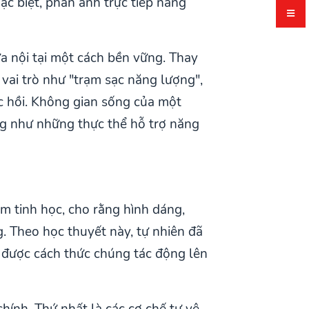
c biệt, phản ánh trực tiếp năng
a nội tại một cách bền vững. Thay
 vai trò như "trạm sạc năng lượng",
ục hồi. Không gian sống của một
ộng như những thực thể hỗ trợ năng
m tinh học, cho rằng hình dáng,
. Theo học thuyết này, tự nhiên đã
t được cách thức chúng tác động lên
ính. Thứ nhất là các cơ chế tự vệ