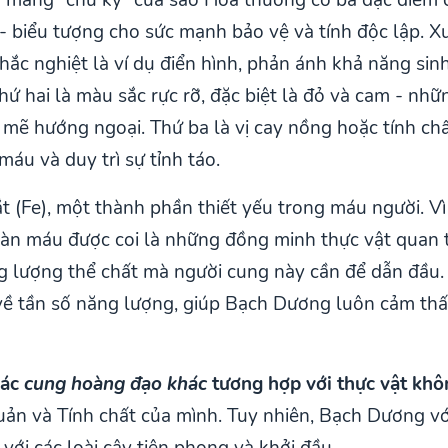
 - biểu tượng cho sức mạnh bảo vệ và tính độc lập. X
ắc nghiệt là ví dụ điển hình, phản ánh khả năng sinh
ứ hai là màu sắc rực rỡ, đặc biệt là đỏ và cam - nhữn
mẽ hướng ngoại. Thứ ba là vị cay nồng hoặc tính chấ
áu và duy trì sự tỉnh táo.
(Fe), một thành phần thiết yếu trong máu người. Vì l
hoàn máu được coi là những đồng minh thực vật quan
ng lượng thể chất mà người cung này cần để dẫn đầu. 
về tần số năng lượng, giúp Bạch Dương luôn cảm thấ
các
cung hoàng đạo khác
tương hợp với thực vật kh
uản và Tính chất của mình. Tuy nhiên, Bạch Dương với 
với các loài cây tiên phong và khởi đầu.