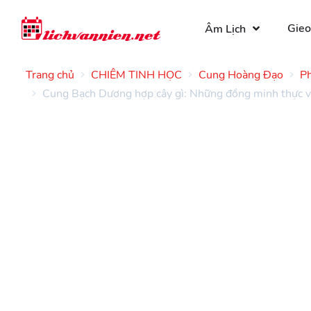
Gieo
Âm Lịch
Trang chủ
CHIÊM TINH HỌC
Cung Hoàng Đạo
Ph
Cung Bạch Dương hợp cây gì: Những đồng minh thực v