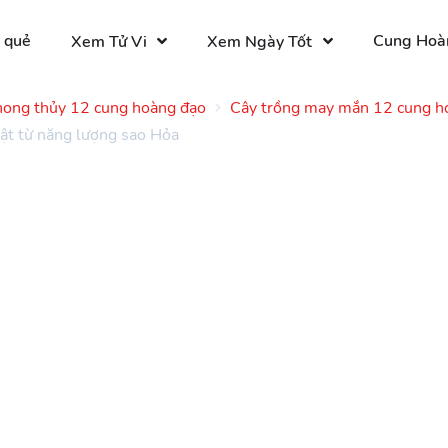
 quẻ
Cung Hoà
Xem Tử Vi
Xem Ngày Tốt
ong thủy 12 cung hoàng đạo
Cây trồng may mắn 12 cung h
ật từ năng lượng sao Hỏa