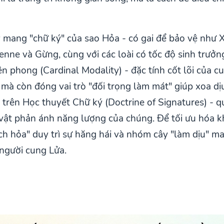
 mang "chữ ký" của sao Hỏa - có gai để bảo vệ như 
enne và Gừng, cùng với các loài có tốc độ sinh trưở
n phong (Cardinal Modality) - đặc tính cốt lõi của 
, mà còn đóng vai trò "đối trọng làm mát" giúp xoa d
trên Học thuyết Chữ ký (Doctrine of Signatures) - 
c vật phản ánh năng lượng của chúng. Để tối ưu hóa
ch hỏa" duy trì sự hăng hái và nhóm cây "làm dịu" ma
người cung Lửa.