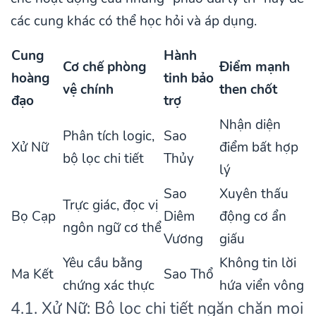
các cung khác có thể học hỏi và áp dụng.
Cung
Hành
Cơ chế phòng
Điểm mạnh
hoàng
tinh bảo
vệ chính
then chốt
đạo
trợ
Nhận diện
Phân tích logic,
Sao
Xử Nữ
điểm bất hợp
bộ lọc chi tiết
Thủy
lý
Sao
Xuyên thấu
Trực giác, đọc vị
Bọ Cạp
Diêm
động cơ ẩn
ngôn ngữ cơ thể
Vương
giấu
Yêu cầu bằng
Không tin lời
Ma Kết
Sao Thổ
chứng xác thực
hứa viển vông
4.1. Xử Nữ: Bộ lọc chi tiết ngăn chặn mọi