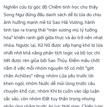
Nghiên cứu từ góc độ Chiêm tinh học cho thấy
Song Ngư đứng đầu danh sách dễ bị lừa do chịu
ảnh hưởng mạnh mẽ từ Sao Hải Vương, hành
tinh tạo ra trạng thái "màn sương mù lý tưởng
hóa" khiến ranh giới giữa thực và ảo trở nên nhạt
nhòa. Ngược lại, Xử Nữ được xếp hạng khó bị lừa
nhất nhờ khả năng phân tích logic và bộ lọc chi
tiết được rèn giũa bởi Sao Thủy. Điểm mấu chốt
nằm ở việc mỗi nhóm nguyên tố có một "gót
chân Achilles" riêng: nhóm Lửa yếu trước lời
khen ngợi, nhóm Nước dễ mủi lòng trước câu
chuyện khổ cực, nhóm Khí bị cuốn vào lập luận
sắc sảo, còn nhóm Đất tuy thận trọng nhưng
phản ứng chậm trước áp lực thời gian. Chiến lược