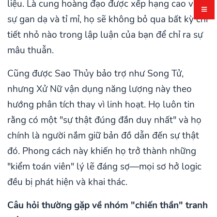
liệu. Là cung hoàng đạo được xếp hạng cao về
sự gan dạ và tỉ mỉ, họ sẽ không bỏ qua bất kỳ chi
tiết nhỏ nào trong lập luận của bạn để chỉ ra sự
mâu thuẫn.
Cũng được Sao Thủy bảo trợ như Song Tử,
nhưng Xử Nữ vận dụng năng lượng này theo
hướng phân tích thay vì linh hoạt. Họ luôn tin
rằng có một "sự thật đúng đắn duy nhất" và họ
chính là người nắm giữ bản đồ dẫn đến sự thật
đó. Phong cách này khiến họ trở thành những
"kiểm toán viên" lý lẽ đáng sợ—mọi sơ hở logic
đều bị phát hiện và khai thác.
Câu hỏi thường gặp về nhóm "chiến thần" tranh