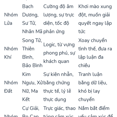
Bạch
Cường độ âm
Khơi mào xung
Nhóm
Dương,
lượng, sự trực
đột, muốn giải
Lửa
Sư Tử,
diện, tốc độ
quyết ngay lập
Nhân Mã
phản ứng
tức
Song Tử,
Xoay chuyển
Logic, từ vựng
Nhóm
Thiên
tình thế, đưa ra
phong phú, sự
Khí
Bình,
lập luận đa
khách quan
Bảo Bình
chiều
Kim
Sự kiên nhẫn,
Tranh luận
Nhóm
Ngưu, Xử
bằng chứng
bằng dữ liệu,
Đất
Nữ, Ma
thực tế, lý lẽ
khó bị lay
Kết
thực dụng
chuyển
Cự Giải,
Trực giác, thao
Nắm bắt điểm
Nhóm
Bọ Cạp,
túng cảm xúc,
yếu cảm xúc để