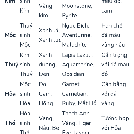
Kim
sinh
màu đỏ,
Vàng
Moonstone,
Kim
cam
kim
Pyrite
Thuỷ
Ngọc Bích,
Hạn chế
Xanh lá,
Mộc
sinh
Aventurine,
đá màu
Xanh lục
Mộc
Malachite
vàng nâu
Kim
Xanh
Lapis Lazuli,
Cẩn trọng
Thuỷ
sinh
dương,
Aquamarine,
với đá màu
Thuỷ
Đen
Obsidian
đỏ
Mộc
Đỏ,
Garnet,
Cân bằng
Hỏa
sinh
Cam,
Carnelian,
với đá
Hỏa
Hồng
Ruby, Mắt Hổ
vàng
Hỏa
Thạch Anh
Vàng,
Tương hợp
Thổ
sinh
Vàng, Tiger
Nâu, Be
với Hỏa
Thổ
Eye, Jasper