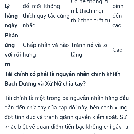
Có hệ thống, tỉ
lý
đổi mới, không
bình
mỉ, thích mọi
hàng
thích quy tắc cứng
đến
thứ theo trật tự
ngày
nhắc
cao
Phản
ứng
Chấp nhận và hào
Tránh né và lo
Cao
với rủi
hứng
lắng
ro
Tài chính có phải là nguyên nhân chính khiến
Bạch Dương và Xử Nữ chia tay?
Tài chính là một trong ba nguyên nhân hàng đầu
dẫn đến chia tay của cặp đôi này, bên cạnh xung
đột tình dục và tranh giành quyền kiểm soát. Sự
khác biệt về quan điểm tiền bạc không chỉ gây ra