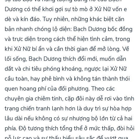
Dương có thể khơi gợi sự tò mò ở Xử Nữ vốn e
dè và kín đáo. Tuy nhiên, những khác biệt căn
bản nhanh chóng lộ diện: Bạch Dương bốc đồng
và trực diện trong cách thể hiện tình cảm, trong
khi Xử Nữ bí ẩn và cần thời gian để mở lòng. Về
lối sống, Bạch Dương thích đổi mới, muốn dẫn
dắt và chi tiêu phóng khoáng, ngược lại Xử Nữ
cầu toàn, hay phê bình và không tán thành thói
quen hoang phí của đối phương. Theo các
chuyên gia chiêm tinh, cặp đôi này dễ rơi vào tình
trạng chiến tranh lạnh hơn là duy trì sự hòa hợp
lâu dài nếu không có sự nhượng bộ lớn từ cả hai
phía. Độ tương thích tổng thể ở mức thấp, đòi hỏi
nỗ lực cao và sự thấu hiểu sâu sắc để vượt qua