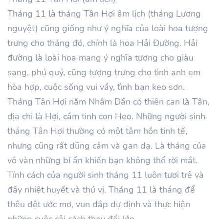
Tháng
11
là tháng Tân
Hợi
âm lịch (tháng Lương
nguyệt) cũng giống như ý nghĩa của loài hoa tượng
trưng cho tháng đó, chính là hoa Hải Đường. Hải
đường là loài hoa mang ý nghĩa tượng cho giàu
sang, phú quý, cũng tượng trưng cho tình anh em
hòa hợp, cuộc sống vui vầy, tình bạn keo sơn.
Tháng
Tân
Hợi
năm
Nhâm Dần
có thiên can là
Tân
,
địa chi là Hợi, cầm tinh con Heo. Những người sinh
tháng
Tân
Hợi thường có một tâm hồn tinh tế,
nhưng cũng rất dũng cảm và gan dạ. Là tháng của
vô vàn những bí ẩn khiến bạn không thể rời mắt.
Tính cách của người sinh tháng
11
luôn tươi trẻ và
đầy nhiệt huyết và thú vị. Tháng
11
là tháng để
thêu dệt ước mơ, vun đắp dự định và thực hiện
những cuộc cải cách thay đổi lớn.