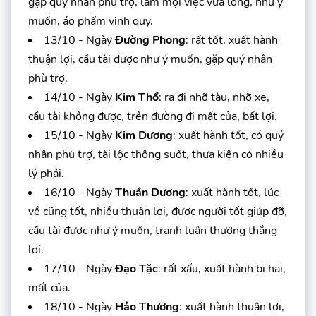
gặp qúy nhân phù trợ, làm mọi việc vừa lòng, như ý
muốn, áo phẩm vinh quy.
13/10 - Ngày
Đường Phong
: rất tốt, xuất hành
thuận lợi, cầu tài được như ý muốn, gặp quý nhân
phù trợ.
14/10 - Ngày
Kim Thổ
: ra đi nhỡ tàu, nhỡ xe,
cầu tài không được, trên đường đi mất của, bất lợi.
15/10 - Ngày
Kim Dương
: xuất hành tốt, có quý
nhân phù trợ, tài lộc thông suốt, thưa kiện có nhiều
lý phải.
16/10 - Ngày
Thuần Dương
: xuất hành tốt, lúc
về cũng tốt, nhiều thuận lợi, được người tốt giúp đỡ,
cầu tài được như ý muốn, tranh luận thường thắng
lợi.
17/10 - Ngày
Đạo Tặc
: rất xấu, xuất hành bị hại,
mất của.
18/10 - Ngày
Hảo Thương
: xuất hành thuận lợi,