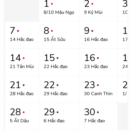
1
2
3
●
●
●
8/10 Mậu Ngọ
9 Kỷ Mùi
10 H
7
8
9
1
●
●
●
14 Hắc đạo
15 Ất Sửu
16 Hắc đạo
17 H
14
15
16
1
●
●
●
21 Tân Mùi
22 Hắc đạo
23 Hắc đạo
24 G
21
22
23
2
●
●
●
28 Hắc đạo
29 Hắc đạo
30 Canh Thìn
1/11
28
29
30
●
●
●
5 Ất Dậu
6 Hắc đạo
7 Hắc đạo