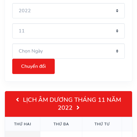
Chuyển đổi
LỊCH ÂM DƯƠNG THÁNG 11 NĂM
2022
THỨ HAI
THỨ BA
THỨ TƯ
T