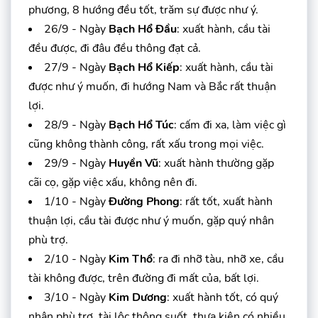
phương, 8 hướng đều tốt, trăm sự được như ý.
26/9 - Ngày
Bạch Hổ Đầu
: xuất hành, cầu tài
đều được, đi đâu đều thông đạt cả.
27/9 - Ngày
Bạch Hổ Kiếp
: xuất hành, cầu tài
được như ý muốn, đi hướng Nam và Bắc rất thuận
lợi.
28/9 - Ngày
Bạch Hổ Túc
: cấm đi xa, làm việc gì
cũng không thành công, rất xấu trong mọi việc.
29/9 - Ngày
Huyền Vũ
: xuất hành thường gặp
cãi cọ, gặp việc xấu, không nên đi.
1/10 - Ngày
Đường Phong
: rất tốt, xuất hành
thuận lợi, cầu tài được như ý muốn, gặp quý nhân
phù trợ.
2/10 - Ngày
Kim Thổ
: ra đi nhỡ tàu, nhỡ xe, cầu
tài không được, trên đường đi mất của, bất lợi.
3/10 - Ngày
Kim Dương
: xuất hành tốt, có quý
nhân phù trợ, tài lộc thông suốt, thưa kiện có nhiều