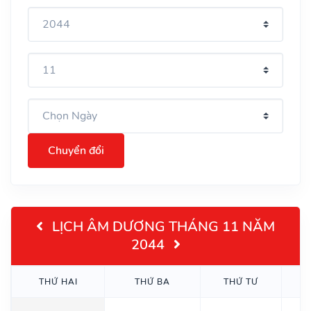
Chuyển đổi
LỊCH ÂM DƯƠNG THÁNG 11 NĂM
2044
THỨ HAI
THỨ BA
THỨ TƯ
T