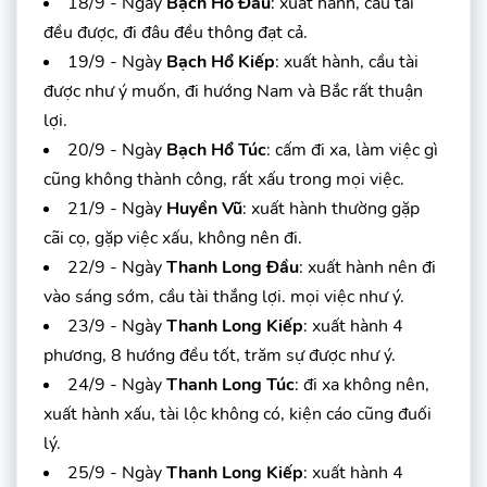
18/9 - Ngày
Bạch Hổ Đầu
: xuất hành, cầu tài
đều được, đi đâu đều thông đạt cả.
19/9 - Ngày
Bạch Hổ Kiếp
: xuất hành, cầu tài
được như ý muốn, đi hướng Nam và Bắc rất thuận
lợi.
20/9 - Ngày
Bạch Hổ Túc
: cấm đi xa, làm việc gì
cũng không thành công, rất xấu trong mọi việc.
21/9 - Ngày
Huyền Vũ
: xuất hành thường gặp
cãi cọ, gặp việc xấu, không nên đi.
22/9 - Ngày
Thanh Long Đầu
: xuất hành nên đi
vào sáng sớm, cầu tài thắng lợi. mọi việc như ý.
23/9 - Ngày
Thanh Long Kiếp
: xuất hành 4
phương, 8 hướng đều tốt, trăm sự được như ý.
24/9 - Ngày
Thanh Long Túc
: đi xa không nên,
xuất hành xấu, tài lộc không có, kiện cáo cũng đuối
lý.
25/9 - Ngày
Thanh Long Kiếp
: xuất hành 4