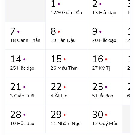
1
2
3
●
●
12/9 Giáp Dần
13 Hắc đạo
14 
7
8
9
1
●
●
●
18 Canh Thân
19 Tân Dậu
20 Hắc đạo
21 
14
15
16
1
●
●
●
25 Hắc đạo
26 Mậu Thìn
27 Kỷ Tị
28 
21
22
23
2
●
●
●
3 Giáp Tuất
4 Ất Hợi
5 Hắc đạo
6 Đ
28
29
30
●
●
●
10 Hắc đạo
11 Nhâm Ngọ
12 Quý Mùi