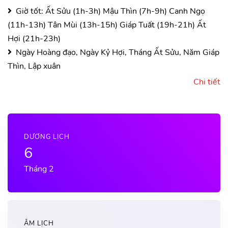
Giờ tốt:
Ất Sửu (1h-3h)
Mậu Thìn (7h-9h)
Canh Ngọ
(11h-13h)
Tân Mùi (13h-15h)
Giáp Tuất (19h-21h)
Ất
Hợi (21h-23h)
Ngày Hoàng đạo, Ngày Kỷ Hợi, Tháng Ất Sửu, Năm Giáp
Thìn, Lập xuân
Chi tiết
DƯƠNG LỊCH
6
Tháng 2
ÂM LỊCH