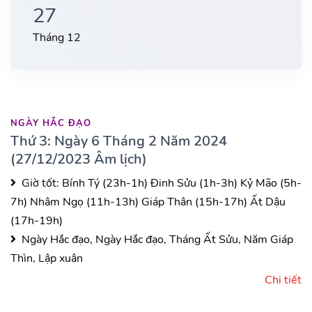
27
Tháng 12
NGÀY HẮC ĐẠO
Thứ 3: Ngày 6 Tháng 2 Năm 2024
(27/12/2023 Âm lịch)
Giờ tốt:
Bính Tý (23h-1h)
Đinh Sửu (1h-3h)
Kỷ Mão (5h-
7h)
Nhâm Ngọ (11h-13h)
Giáp Thân (15h-17h)
Ất Dậu
(17h-19h)
Ngày Hắc đạo, Ngày Hắc đạo, Tháng Ất Sửu, Năm Giáp
Thìn, Lập xuân
Chi tiết