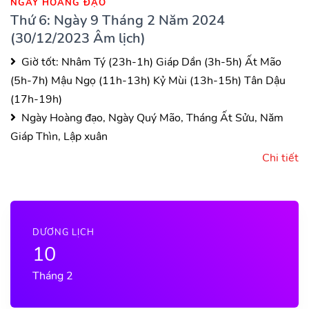
NGÀY HOÀNG ĐẠO
Thứ 6: Ngày 9 Tháng 2 Năm 2024
(30/12/2023 Âm lịch)
Giờ tốt:
Nhâm Tý (23h-1h)
Giáp Dần (3h-5h)
Ất Mão
(5h-7h)
Mậu Ngọ (11h-13h)
Kỷ Mùi (13h-15h)
Tân Dậu
(17h-19h)
Ngày Hoàng đạo, Ngày Quý Mão, Tháng Ất Sửu, Năm
Giáp Thìn, Lập xuân
Chi tiết
DƯƠNG LỊCH
10
Tháng 2