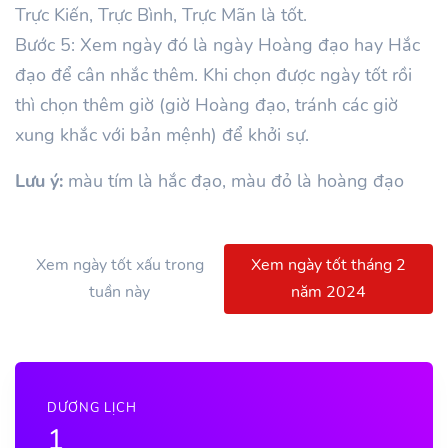
Trực Kiến, Trực Bình, Trực Mãn là tốt.
Bước 5: Xem ngày đó là ngày Hoàng đạo hay Hắc
đạo để cân nhắc thêm. Khi chọn được ngày tốt rồi
thì chọn thêm giờ (giờ Hoàng đạo, tránh các giờ
xung khắc với bản mệnh) để khởi sự.
Lưu ý:
màu tím là hắc đạo, màu đỏ là hoàng đạo
Xem ngày tốt xấu trong
Xem ngày tốt tháng 2
tuần này
năm 2024
DƯƠNG LỊCH
1