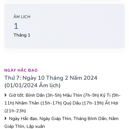
ÂM LỊCH
1
Tháng 1
NGÀY HẮC ĐẠO
Thứ 7: Ngày 10 Tháng 2 Năm 2024
(01/01/2024 Âm lịch)
Giờ tốt:
Bính Dần (3h-5h)
Mậu Thìn (7h-9h)
Kỷ Tị (9h-
11h)
Nhâm Thân (15h-17h)
Quý Dậu (17h-19h)
Ất Hợi
(21h-23h)
Ngày Hắc đạo, Ngày Giáp Thìn, Tháng Bính Dần, Năm
Giáp Thìn, Lập xuân