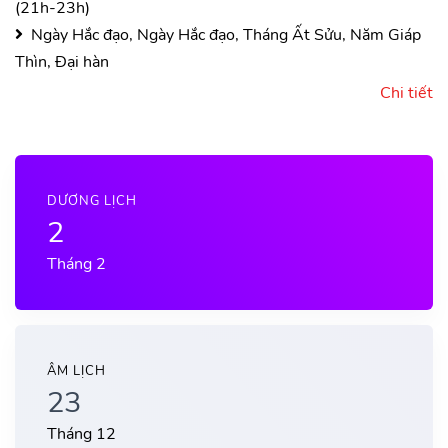
(21h-23h)
Ngày Hắc đạo, Ngày Hắc đạo, Tháng Ất Sửu, Năm Giáp
Thìn, Đại hàn
Chi tiết
DƯƠNG LỊCH
2
Tháng 2
ÂM LỊCH
23
Tháng 12