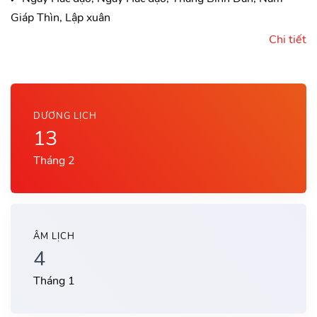
Giáp Thìn, Lập xuân
Chi tiết
DƯƠNG LỊCH
13
Tháng 2
ÂM LỊCH
4
Tháng 1