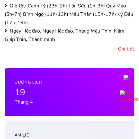
Giờ tốt:
Canh Tý (23h-1h)
Tân Sửu (1h-3h)
Quý Mão
(5h-7h)
Bính Ngọ (11h-13h)
Mậu Thân (15h-17h)
Kỷ Dậu
(17h-19h)
Ngày Hắc đạo, Ngày Hắc đạo, Tháng Mậu Thìn, Năm
Giáp Thìn, Thanh minh
Chi tiết
DƯƠNG LỊCH
19
Tháng 4
ÂM LỊCH