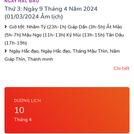
NGÀY HẮC ĐẠO
Thứ 3: Ngày 9 Tháng 4 Năm 2024
(01/03/2024 Âm lịch)
Giờ tốt:
Nhâm Tý (23h-1h)
Giáp Dần (3h-5h)
Ất Mão
(5h-7h)
Mậu Ngọ (11h-13h)
Kỷ Mùi (13h-15h)
Tân Dậu
(17h-19h)
Ngày Hắc đạo, Ngày Hắc đạo, Tháng Mậu Thìn, Năm
Giáp Thìn, Thanh minh
Chi tiết
DƯƠNG LỊCH
10
Tháng 4