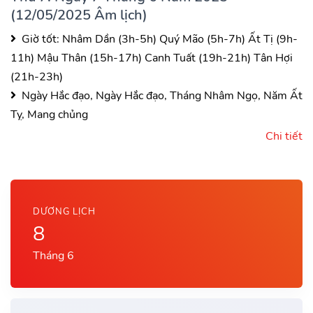
(12/05/2025 Âm lịch)
Giờ tốt:
Nhâm Dần (3h-5h)
Quý Mão (5h-7h)
Ất Tị (9h-
11h)
Mậu Thân (15h-17h)
Canh Tuất (19h-21h)
Tân Hợi
(21h-23h)
Ngày Hắc đạo, Ngày Hắc đạo, Tháng Nhâm Ngọ, Năm Ất
Tỵ, Mang chủng
Chi tiết
DƯƠNG LỊCH
8
Tháng 6