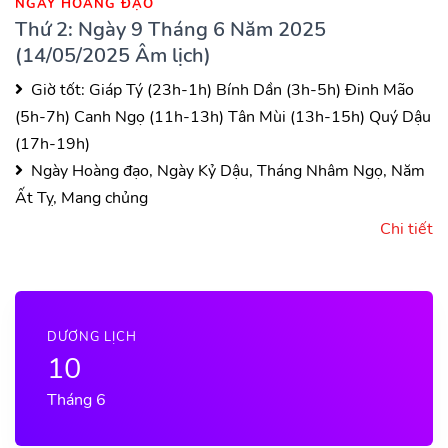
NGÀY HOÀNG ĐẠO
Thứ 2: Ngày 9 Tháng 6 Năm 2025
(14/05/2025 Âm lịch)
Giờ tốt:
Giáp Tý (23h-1h)
Bính Dần (3h-5h)
Đinh Mão
(5h-7h)
Canh Ngọ (11h-13h)
Tân Mùi (13h-15h)
Quý Dậu
(17h-19h)
Ngày Hoàng đạo, Ngày Kỷ Dậu, Tháng Nhâm Ngọ, Năm
Ất Tỵ, Mang chủng
Chi tiết
DƯƠNG LỊCH
10
Tháng 6