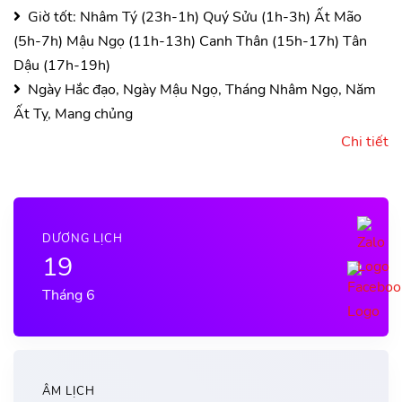
Giờ tốt:
Nhâm Tý (23h-1h)
Quý Sửu (1h-3h)
Ất Mão
(5h-7h)
Mậu Ngọ (11h-13h)
Canh Thân (15h-17h)
Tân
Dậu (17h-19h)
Ngày Hắc đạo, Ngày Mậu Ngọ, Tháng Nhâm Ngọ, Năm
Ất Tỵ, Mang chủng
Chi tiết
DƯƠNG LỊCH
19
Tháng 6
ÂM LỊCH