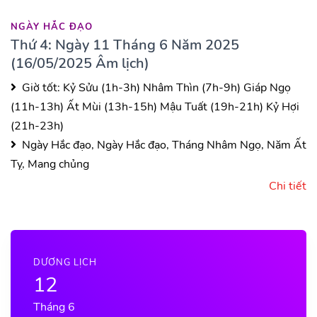
NGÀY HẮC ĐẠO
Thứ 4: Ngày 11 Tháng 6 Năm 2025
(16/05/2025 Âm lịch)
Giờ tốt:
Kỷ Sửu (1h-3h)
Nhâm Thìn (7h-9h)
Giáp Ngọ
(11h-13h)
Ất Mùi (13h-15h)
Mậu Tuất (19h-21h)
Kỷ Hợi
(21h-23h)
Ngày Hắc đạo, Ngày Hắc đạo, Tháng Nhâm Ngọ, Năm Ất
Tỵ, Mang chủng
Chi tiết
DƯƠNG LỊCH
12
Tháng 6