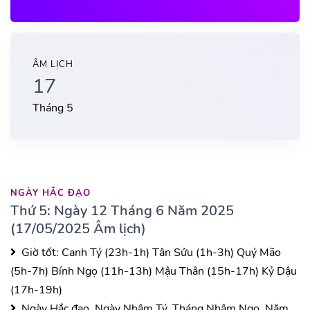
ÂM LỊCH
17
Tháng 5
NGÀY HẮC ĐẠO
Thứ 5: Ngày 12 Tháng 6 Năm 2025
(17/05/2025 Âm lịch)
Giờ tốt:
Canh Tý (23h-1h)
Tân Sửu (1h-3h)
Quý Mão
(5h-7h)
Bính Ngọ (11h-13h)
Mậu Thân (15h-17h)
Kỷ Dậu
(17h-19h)
Ngày Hắc đạo, Ngày Nhâm Tý, Tháng Nhâm Ngọ, Năm