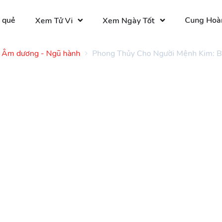
 quẻ
Cung Hoà
Xem Tử Vi
Xem Ngày Tốt
Âm dương - Ngũ hành
Phong Thủy Cho Người Mệnh Kim: B