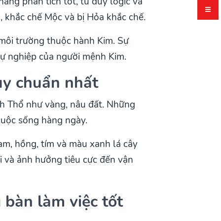
ăng phân tích tốt, tư duy logic và
, khắc chế Mộc và bị Hỏa khắc chế.
 môi trường thuộc hành Kim. Sự
 sự nghiệp của người mệnh Kim.
ủy chuẩn nhất
nh Thổ như vàng, nâu đất. Những
 cuộc sống hàng ngày.
m, hồng, tím và màu xanh lá cây
 và ảnh hưởng tiêu cực đến vận
bàn làm việc tốt