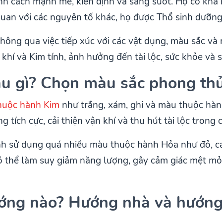
h cách mạnh mẽ, kiên định và sáng suốt. Họ có khả n
quan với các nguyên tố khác, họ được Thổ sinh dưỡng
hông qua việc tiếp xúc với các vật dụng, màu sắc và
 khí và Kim tính, ảnh hưởng đến tài lộc, sức khỏe và
u gì? Chọn màu sắc phong th
huộc hành Kim
như trắng, xám, ghi và màu thuộc hà
tích cực, cải thiện vận khí và thu hút tài lộc trong
nh sử dụng quá nhiều màu thuộc hành Hỏa như đỏ, ca
thể làm suy giảm năng lượng, gây cảm giác mệt mỏi
ớng nào? Hướng nhà và hướng 