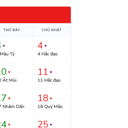
THỨ BẢY
CHỦ NHẬT
3
4
●
●
 Mậu Tý
4 Hắc đạo
10
11
●
●
0 Ất Mùi
11 Hắc đạo
17
18
●
●
7 Nhâm Dần
18 Quý Mão
24
25
●
●