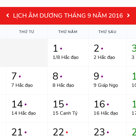
LỊCH ÂM DƯƠNG THÁNG 9 NĂM 2016
THỨ TƯ
THỨ NĂM
THỨ SÁU
1
2
●
●
1/8 Hắc đạo
2 Hắc đạo
3
7
8
9
●
●
●
7 Hắc đạo
8 Hắc đạo
9 Giáp Ngọ
1
14
15
16
●
●
●
14 Hắc đạo
15 Canh Tý
16 Hắc đạo
1
21
22
23
●
●
●