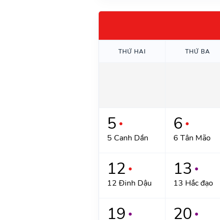
THỨ HAI
THỨ BA
5
6
●
●
5 Canh Dần
6 Tân Mão
12
13
●
●
12 Đinh Dậu
13 Hắc đạo
19
20
●
●