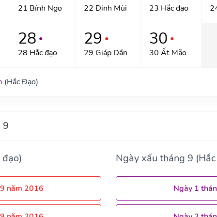
21 Bính Ngọ
22 Đinh Mùi
23 Hắc đạo
2
28
29
30
●
●
●
28 Hắc đạo
29 Giáp Dần
30 Ất Mão
m
(Hắc Đạo)
 9
 đạo)
Ngày xấu tháng 9 (Hắc
 9 năm 2016
Ngày 1 thá
 9 năm 2016
Ngày 2 thá