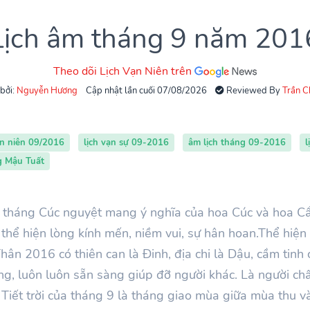
Lịch âm tháng 9 năm 201
Theo dõi Lịch Vạn Niên trên
 bởi:
Nguyễn Hương
Cập nhật lần cuối 07/08/2026
Reviewed By
Trần 
ạn niên 09/2016
lịch vạn sự 09-2016
âm lịch tháng 09-2016
l
g Mậu Tuất
là tháng Cúc nguyệt mang ý nghĩa của hoa Cúc và hoa 
 thể hiện lòng kính mến, niềm vui, sự hân hoan.Thể hiện 
ân 2016 có thiên can là Đinh, địa chi là Dậu, cầm tinh
g, luôn luôn sẵn sàng giúp đỡ người khác. Là người chất
Tiết trời của tháng 9 là tháng giao mùa giữa mùa thu và