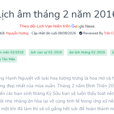
Lịch âm tháng 2 năm 201
Theo dõi Lịch Vạn Niên trên
 bởi:
Nguyễn Hương
Cập nhật lần cuối 08/08/2026
Reviewed By
Trần 
ạn niên 02/2016
lịch vạn sự 02-2016
âm lịch tháng 02-2016
l
g Tân Mão
ng Hạnh Nguyệt với loài hoa tượng trưng là hoa mơ và h
 tháng đẹp nhất của mùa xuân. Tháng 2 năm Bính Thân 2016
đến các bạn sinh tháng Kỷ Sửu bạn sẽ luôn thấy toát nê
ời nhẹ nhàng ôn hòa lại vô cùng tinh tế trong ứng xử nê
 một khi đã làm thì sẽ cố gắng hết sức để hoàn thành m