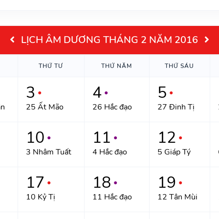
LỊCH ÂM DƯƠNG THÁNG 2 NĂM 2016
THỨ TƯ
THỨ NĂM
THỨ SÁU
3
4
5
●
●
●
ần
25 Ất Mão
26 Hắc đạo
27 Đinh Tị
10
11
12
●
●
●
3 Nhâm Tuất
4 Hắc đạo
5 Giáp Tý
17
18
19
●
●
●
n
10 Kỷ Tị
11 Hắc đạo
12 Tân Mùi