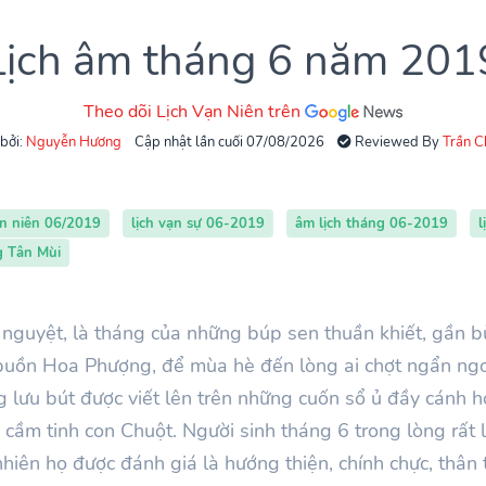
Lịch âm tháng 6 năm 201
Theo dõi Lịch Vạn Niên trên
 bởi:
Nguyễn Hương
Cập nhật lần cuối 07/08/2026
Reviewed By
Trần 
ạn niên 06/2019
lịch vạn sự 06-2019
âm lịch tháng 06-2019
l
g Tân Mùi
nguyệt, là tháng của những búp sen thuần khiết, gần b
buồn Hoa Phượng, để mùa hè đến lòng ai chợt ngẩn ngơ
ng lưu bút được viết lên trên những cuốn sổ ủ đầy cánh
Tỵ, cầm tinh con Chuột. Người sinh tháng 6 trong lòng rất
hiên họ được đánh giá là hướng thiện, chính chực, thân