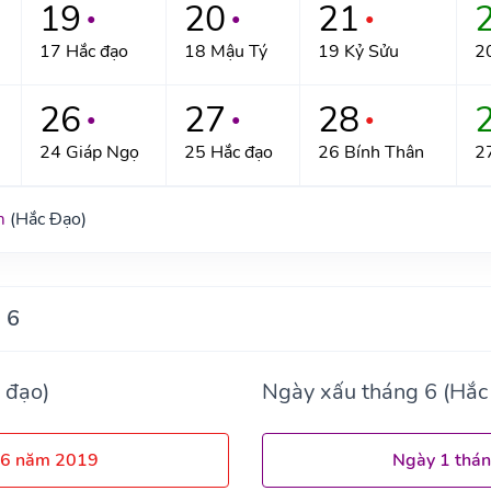
19
20
21
●
●
●
17 Hắc đạo
18 Mậu Tý
19 Kỷ Sửu
2
26
27
28
●
●
●
24 Giáp Ngọ
25 Hắc đạo
26 Bính Thân
2
m
(Hắc Đạo)
 6
 đạo)
Ngày xấu tháng 6 (Hắc
 6 năm 2019
Ngày 1 thá