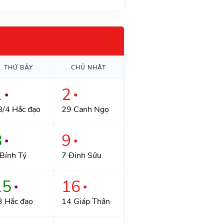
THỨ BẢY
CHỦ NHẬT
1
2
●
●
8/4 Hắc đạo
29 Canh Ngọ
8
9
●
●
Bính Tý
7 Đinh Sửu
15
16
●
●
3 Hắc đạo
14 Giáp Thân