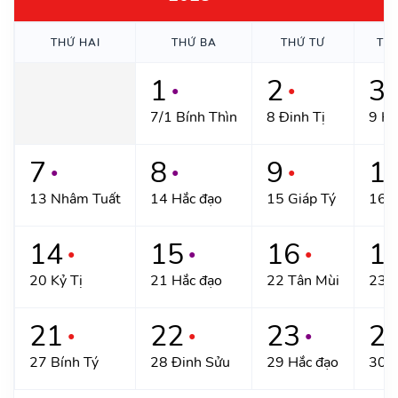
THỨ HAI
THỨ BA
THỨ TƯ
TH
1
2
3
●
●
●
7/1 Bính Thìn
8 Đinh Tị
9 Hắ
7
8
9
1
●
●
●
13 Nhâm Tuất
14 Hắc đạo
15 Giáp Tý
16 Ấ
14
15
16
1
●
●
●
20 Kỷ Tị
21 Hắc đạo
22 Tân Mùi
23 H
21
22
23
2
●
●
●
27 Bính Tý
28 Đinh Sửu
29 Hắc đạo
30 H