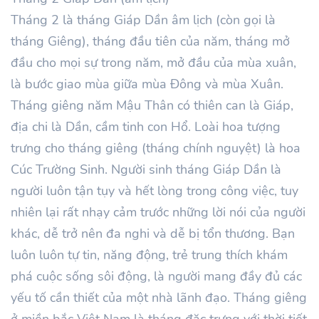
Tháng
2
là tháng Giáp
Dần âm lịch (còn gọi là
tháng Giêng), tháng đầu tiên của năm, tháng mở
đầu cho mọi sự trong năm, mở đầu của mùa xuân,
là bước giao mùa giữa mùa Đông và mùa Xuân.
Tháng giêng năm
Mậu Thân
có thiên can là
Giáp
,
địa chi là Dần, cầm tinh con Hổ. Loài hoa tượng
trưng cho tháng giêng (tháng chính nguyệt) là hoa
Cúc Trường Sinh. Người sinh tháng
Giáp
Dần là
người luôn tận tụy và hết lòng trong công việc, tuy
nhiên lại rất nhạy cảm trước những lời nói của người
khác, dễ trở nên đa nghi và dễ bị tổn thương. Bạn
luôn luôn tự tin, năng động, trẻ trung thích khám
phá cuộc sống sôi động, là người mang đầy đủ các
yếu tố cần thiết của một nhà lãnh đạo. Tháng giêng
ở miền bắc Việt Nam là tháng đặc trưng với thời tiết