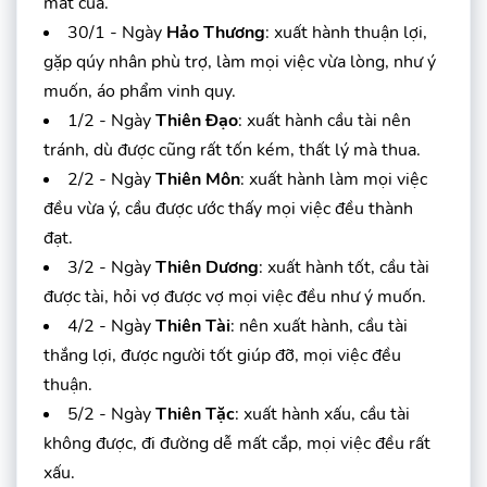
mất của.
30/1 - Ngày
Hảo Thương
: xuất hành thuận lợi,
gặp qúy nhân phù trợ, làm mọi việc vừa lòng, như ý
muốn, áo phẩm vinh quy.
1/2 - Ngày
Thiên Đạo
: xuất hành cầu tài nên
tránh, dù được cũng rất tốn kém, thất lý mà thua.
2/2 - Ngày
Thiên Môn
: xuất hành làm mọi việc
đều vừa ý, cầu được ước thấy mọi việc đều thành
đạt.
3/2 - Ngày
Thiên Dương
: xuất hành tốt, cầu tài
được tài, hỏi vợ được vợ mọi việc đều như ý muốn.
4/2 - Ngày
Thiên Tài
: nên xuất hành, cầu tài
thắng lợi, được người tốt giúp đỡ, mọi việc đều
thuận.
5/2 - Ngày
Thiên Tặc
: xuất hành xấu, cầu tài
không được, đi đường dễ mất cắp, mọi việc đều rất
xấu.