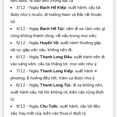
đều được, đi đâu đều thông đạt cả.
3/12 - Ngày
Bạch Hổ Kiếp
: xuất hành, cầu tài
được như ý muốn, đi hướng Nam và Bắc rất thuận
lợi.
4/12 - Ngày
Bạch Hổ Túc
: cấm đi xa, làm việc gì
cũng không thành công, rất xấu trong mọi việc.
5/12 - Ngày
Huyền Vũ
: xuất hành thường gặp
cãi cọ, gặp việc xấu, không nên đi.
6/12 - Ngày
Thanh Long Đầu
: xuất hành nên đi
vào sáng sớm, cầu tài thắng lợi. mọi việc như ý.
7/12 - Ngày
Thanh Long Kiếp
: xuất hành 4
phương, 8 hướng đều tốt, trăm sự được như ý.
8/12 - Ngày
Thanh Long Túc
: đi xa không nên,
xuất hành xấu, tài lộc không có, kiện cáo cũng đuối
lý.
9/12 - Ngày
Chu Tước
: xuất hành, cầu tài đều
xấu, hay mất của, kiện cáo thua vì đuối lý.