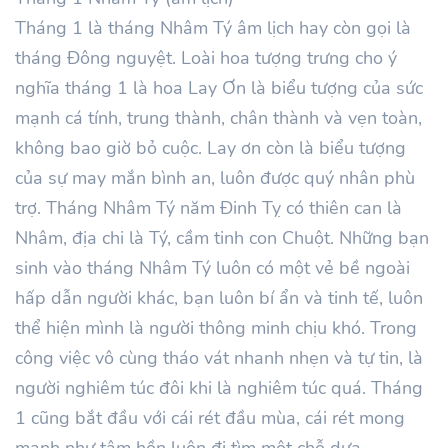
Tháng 1 là tháng Nhâm Tý âm lịch hay còn gọi là
tháng Đông nguyệt. Loài hoa tượng trưng cho ý
nghĩa tháng 1 là hoa Lay Ơn là biểu tượng của sức
mạnh cá tính, trung thành, chân thành và vẹn toàn,
không bao giờ bỏ cuộc. Lay ơn còn là biểu tượng
của sự may mắn bình an, luôn được quý nhân phù
trợ. Tháng Nhâm Tý năm Đinh Tỵ có thiên can là
Nhâm, địa chi là Tý, cầm tinh con Chuột. Những bạn
sinh vào tháng Nhâm Tý luôn có một vẻ bề ngoài
hấp dẫn người khác, bạn luôn bí ẩn và tinh tế, luôn
thể hiện mình là người thông minh chịu khó. Trong
công việc vô cùng tháo vát nhanh nhẹn và tự tin, là
người nghiêm túc đôi khi là nghiêm túc quá. Tháng
1 cũng bắt đầu với cái rét đầu mùa, cái rét mong
manh như tâm hồn luôn đi tìm một chỗ dựa.