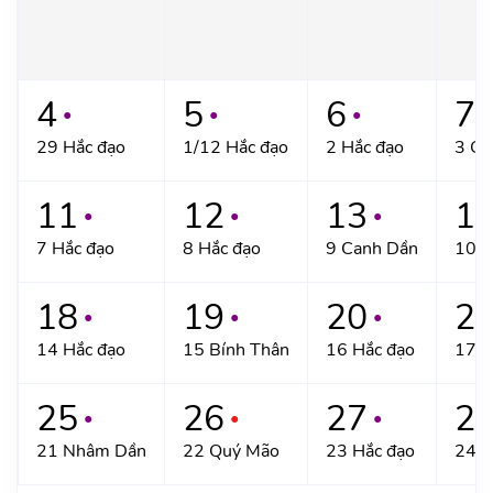
4
5
6
7
●
●
●
●
29 Hắc đạo
1/12 Hắc đạo
2 Hắc đạo
3 Gi
11
12
13
1
●
●
●
7 Hắc đạo
8 Hắc đạo
9 Canh Dần
10 T
18
19
20
2
●
●
●
14 Hắc đạo
15 Bính Thân
16 Hắc đạo
17 M
25
26
27
2
●
●
●
21 Nhâm Dần
22 Quý Mão
23 Hắc đạo
24 Ấ