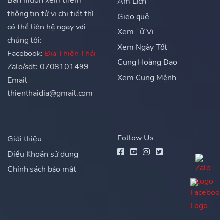
Bạn muốn xem thêm
Âm Lịch
thông tin tử vi chi tiết thì
Gieo quẻ
có thể liên hệ ngay với
Xem Tử Vi
chúng tôi:
Xem Ngày Tốt
Facebook:
Địa Thiên Thái
Cung Hoàng Đạo
Zalo/sdt: 0708101499
Xem Cung Mệnh
Email:
thienthaidia@gmail.com
Follow Us
Giới thiệu
Điều Khoản sử dụng
Chính sách bảo mật