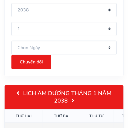
Chuyển đổi
LỊCH ÂM DƯƠNG THÁNG 1 NĂM
2038
THỨ HAI
THỨ BA
THỨ TƯ
TH