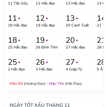
11 Tân Sửu
12 Hắc đạo
13 Hắc đạo
14 Gi
11
12
13
14
●
●
●
18 Hắc đạo
19 Hắc đạo
20 Canh Tuất
21 Tâ
18
19
20
21
●
●
●
25 Hắc đạo
26 Bính Thìn
27 Hắc đạo
28 M
25
26
27
28
●
●
●
2 Hắc đạo
3 Hắc đạo
4 Giáp Tý
5 Ất 
Màu Đỏ
(Hoàng Đạo) -
Màu Tím
(Hắc Đạo)
NGÀY TỐT XẤU THÁNG 11