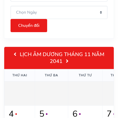
Chuyển đổi
LỊCH ÂM DƯƠNG THÁNG 11 NĂM
2041
THỨ HAI
THỨ BA
THỨ TƯ
THỨ
4
5
6
7
●
●
●
●