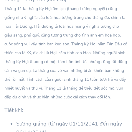
Tháng 11 là tháng Kỷ Hợi âm lịch (tháng Lương nguyệt) cũng
giống như ý nghĩa của loài hoa tượng trưng cho tháng đó, chính là
hoa Hải Đường. Hải đường là loài hoa mang ý nghĩa tượng cho
giàu sang, phú quý, cũng tượng trưng cho tình anh em hòa hợp,
cuộc sống vui vầy, tình bạn keo sơn. Tháng Kỷ Hợi năm Tân Dậu có
thiên can là Kỷ, địa chi là Hợi, cầm tinh con Heo. Những người sinh
tháng Kỷ Hợi thường có một tâm hồn tinh tế, nhưng cũng rất dũng
cảm và gan dạ. Là tháng của vô vàn những bí ẩn khiến bạn không
thể rời mắt. Tính cách của người sinh tháng 11 luôn tươi trẻ và đầy
nhiệt huyết và thú vị. Tháng 11 là tháng để thêu dệt ước mơ, vun
đắp dự định và thực hiện những cuộc cải cách thay đổi lớn.
Tiết khí:
Sương giáng (từ ngày 01/11/2041 đến ngày