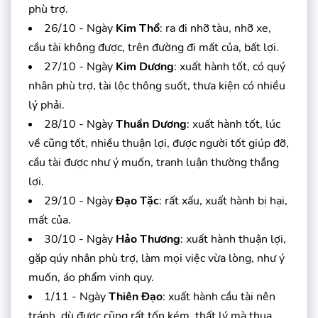
phù trợ.
26/10 - Ngày
Kim Thổ
: ra đi nhỡ tàu, nhỡ xe,
cầu tài không được, trên đường đi mất của, bất lợi.
27/10 - Ngày
Kim Dương
: xuất hành tốt, có quý
nhân phù trợ, tài lộc thông suốt, thưa kiện có nhiều
lý phải.
28/10 - Ngày
Thuần Dương
: xuất hành tốt, lúc
về cũng tốt, nhiều thuận lợi, được người tốt giúp đỡ,
cầu tài được như ý muốn, tranh luận thường thắng
lợi.
29/10 - Ngày
Đạo Tặc
: rất xấu, xuất hành bị hại,
mất của.
30/10 - Ngày
Hảo Thương
: xuất hành thuận lợi,
gặp qúy nhân phù trợ, làm mọi việc vừa lòng, như ý
muốn, áo phẩm vinh quy.
1/11 - Ngày
Thiên Đạo
: xuất hành cầu tài nên
tránh, dù được cũng rất tốn kém, thất lý mà thua.