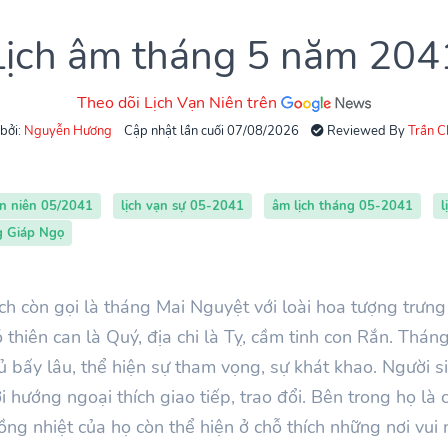
Lịch âm tháng 5 năm 204
Theo dõi Lịch Vạn Niên trên
 bởi:
Nguyễn Hương
Cập nhật lần cuối 07/08/2026
Reviewed By
Trần 
ạn niên 05/2041
lịch vạn sự 05-2041
âm lịch tháng 05-2041
l
g Giáp Ngọ
h còn gọi là tháng Mai Nguyệt với loài hoa tượng trưng
hiên can là Quý, địa chi là Tỵ, cầm tinh con Rắn. Thán
 ủ bấy lâu, thể hiện sự tham vọng, sự khát khao. Người 
hướng ngoại thích giao tiếp, trao đổi. Bên trong họ là 
 nồng nhiệt của họ còn thể hiện ở chỗ thích những nơi vui