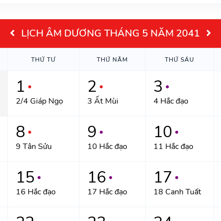
LỊCH ÂM DƯƠNG THÁNG 5 NĂM 2041
THỨ TƯ
THỨ NĂM
THỨ SÁU
1
2
3
●
●
●
2/4 Giáp Ngọ
3 Ất Mùi
4 Hắc đạo
8
9
10
●
●
●
9 Tân Sửu
10 Hắc đạo
11 Hắc đạo
15
16
17
●
●
●
16 Hắc đạo
17 Hắc đạo
18 Canh Tuất