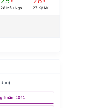
25
26
●
●
26 Mậu Ngọ
27 Kỷ Mùi
 đạo)
ng 5 năm 2041