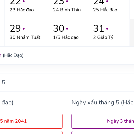
22
23
24
●
●
●
23 Hắc đạo
24 Bính Thìn
25 Hắc đạo
29
30
31
●
●
●
30 Nhâm Tuất
1/5 Hắc đạo
2 Giáp Tý
m
(Hắc Đạo)
 5
 đạo)
Ngày xấu tháng 5 (Hắc
 5 năm 2041
Ngày 3 thá