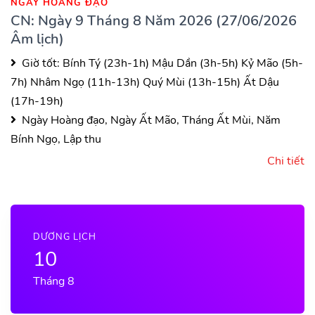
NGÀY HOÀNG ĐẠO
CN: Ngày 9 Tháng 8 Năm 2026 (27/06/2026
Âm lịch)
Giờ tốt:
Bính Tý (23h-1h)
Mậu Dần (3h-5h)
Kỷ Mão (5h-
7h)
Nhâm Ngọ (11h-13h)
Quý Mùi (13h-15h)
Ất Dậu
(17h-19h)
Ngày Hoàng đạo, Ngày Ất Mão, Tháng Ất Mùi, Năm
Bính Ngọ, Lập thu
Chi tiết
DƯƠNG LỊCH
10
Tháng 8