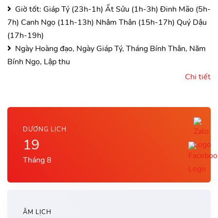
Giờ tốt:
Giáp Tý (23h-1h)
Ất Sửu (1h-3h)
Đinh Mão (5h-
7h)
Canh Ngọ (11h-13h)
Nhâm Thân (15h-17h)
Quý Dậu
(17h-19h)
Ngày Hoàng đạo, Ngày Giáp Tý, Tháng Bính Thân, Năm
Bính Ngọ, Lập thu
Chi tiết
DƯƠNG LỊCH
19
Tháng 8
ÂM LỊCH