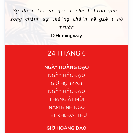
Sự dối trá sẽ giết chết tình yêu,
song chính sự thẳng thắn sẽ giết nó
trước
-D.Hemingway-
24 THÁNG 6
NGÀY HOÀNG ĐẠO
NGÀY HẮC ĐẠO
GIỜ HỢI (22G)
NGÀY HẮC ĐẠO
THÁNG ẤT MÙI
NĂM BÍNH NGỌ
TIẾT KHÍ: ĐẠI THỬ
GIỜ HOÀNG ĐẠO