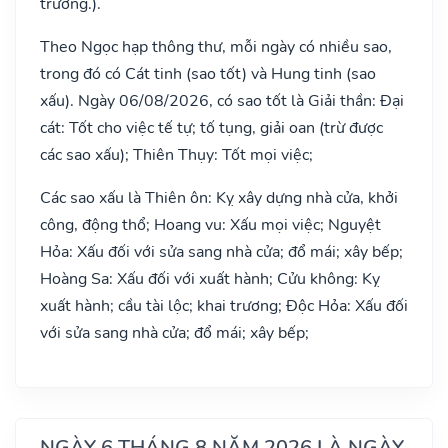
trương.).
Theo Ngọc hạp thông thư, mỗi ngày có nhiều sao,
trong đó có Cát tinh (sao tốt) và Hung tinh (sao
xấu). Ngày 06/08/2026, có sao tốt là Giải thần: Đại
cát: Tốt cho việc tế tự; tố tụng, giải oan (trừ được
các sao xấu); Thiên Thụy: Tốt mọi việc;
Các sao xấu là Thiên ôn: Kỵ xây dựng nhà cửa, khởi
công, động thổ; Hoang vu: Xấu mọi việc; Nguyệt
Hỏa: Xấu đối với sửa sang nhà cửa; đổ mái; xây bếp;
Hoàng Sa: Xấu đối với xuất hành; Cửu không: Kỵ
xuất hành; cầu tài lộc; khai trương; Độc Hỏa: Xấu đối
với sửa sang nhà cửa; đổ mái; xây bếp;
NGÀY 6 THÁNG 8 NĂM 2026 LÀ NGÀY