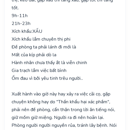
tốt.
9h-11h
21h-23h
Xích khẩu:
XẤU
Xích khẩu lắm chuyên thị phi
Đề phòng ta phải lánh đi mới là
Mất của kíp phải dò la
Hành nhân chưa thấy ắt là viễn chinh
Gia trạch lắm việc bất bình
Ốm đau vì bởi yêu tinh trêu người..
Xuất hành vào giờ này hay xảy ra việc cãi cọ, gặp
chuyện không hay do "Thần khẩu hại xác phầm",
phải nên đề phòng, cẩn thận trong lời ăn tiếng nói,
giữ mồm giữ miệng. Người ra đi nên hoãn lại.
Phòng người người nguyền rủa, tránh lây bệnh. Nói