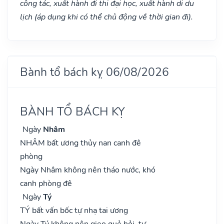
công tác, xuất hành đi thi đại học, xuất hành di du
lịch (áp dụng khi có thể chủ động về thời gian đi).
Bành tổ bách kỵ 06/08/2026
BÀNH TỔ BÁCH KỴ
Ngày
Nhâm
NHÂM bất ương thủy nan canh đê
phòng
Ngày Nhâm không nên tháo nước, khó
canh phòng đê
Ngày
Tý
TÝ bất vấn bốc tự nhạ tai ương
Ngày Tý không nên gieo quẻ hỏi, tự