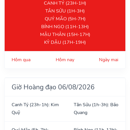
CANH TÝ (23H-1H)
TÂN SỬU (1H-3H)
QUÝ MÃO (5H-7H)
BÍNH NGỌ (11H-13H)
MẬU THÂN (15H-17H)
KỶ DẬU (17H-19H)
Hôm qua
Hôm nay
Ngày mai
Giờ Hoàng đạo 06/08/2026
Canh Tý (23h-1h): Kim
Tân Sửu (1h-3h): Bảo
Quỹ
Quang
Quý Mão (5h-7h):
Bính Ngọ (11h-13h):