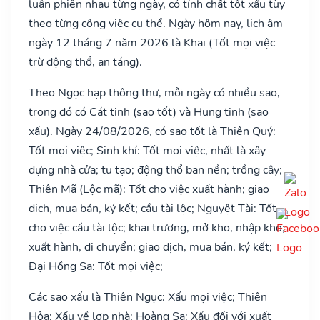
luân phiên nhau từng ngày, có tính chất tốt xấu tùy
theo từng công việc cụ thể. Ngày hôm nay, lịch âm
ngày 12 tháng 7 năm 2026 là Khai (Tốt mọi việc
trừ động thổ, an táng).
Theo Ngọc hạp thông thư, mỗi ngày có nhiều sao,
trong đó có Cát tinh (sao tốt) và Hung tinh (sao
xấu). Ngày 24/08/2026, có sao tốt là Thiên Quý:
Tốt mọi việc; Sinh khí: Tốt mọi việc, nhất là xây
dựng nhà cửa; tu tạo; động thổ ban nền; trồng cây;
Thiên Mã (Lộc mã): Tốt cho việc xuất hành; giao
dịch, mua bán, ký kết; cầu tài lộc; Nguyệt Tài: Tốt
cho việc cầu tài lộc; khai trương, mở kho, nhập kho;
xuất hành, di chuyển; giao dịch, mua bán, ký kết;
Đại Hồng Sa: Tốt mọi việc;
Các sao xấu là Thiên Ngục: Xấu mọi việc; Thiên
Hỏa: Xấu về lợp nhà; Hoàng Sa: Xấu đối với xuất