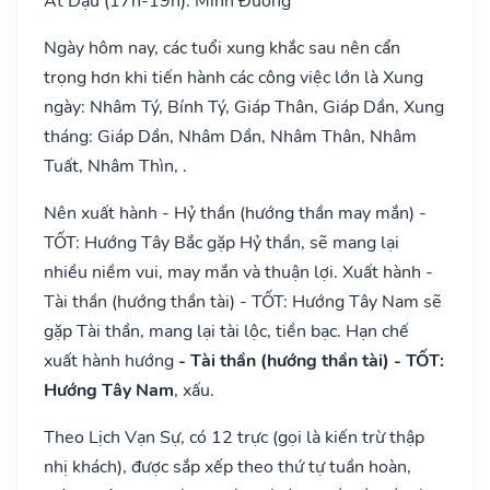
Ất Dậu (17h-19h): Minh Đường
Ngày hôm nay, các tuổi xung khắc sau nên cẩn
trọng hơn khi tiến hành các công việc lớn là Xung
ngày: Nhâm Tý, Bính Tý, Giáp Thân, Giáp Dần, Xung
tháng: Giáp Dần, Nhâm Dần, Nhâm Thân, Nhâm
Tuất, Nhâm Thìn, .
Nên xuất hành - Hỷ thần (hướng thần may mắn) -
TỐT: Hướng Tây Bắc gặp Hỷ thần, sẽ mang lại
nhiều niềm vui, may mắn và thuận lợi. Xuất hành -
Tài thần (hướng thần tài) - TỐT: Hướng Tây Nam sẽ
gặp Tài thần, mang lại tài lộc, tiền bạc. Hạn chế
xuất hành hướng
- Tài thần (hướng thần tài) - TỐT:
Hướng Tây Nam
, xấu.
Theo Lịch Vạn Sự, có 12 trực (gọi là kiến trừ thập
nhị khách), được sắp xếp theo thứ tự tuần hoàn,