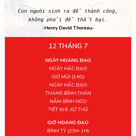
Con người sinh ra để thành công,
không phải để thất bại.
-Henry David Thoreau-
12 THÁNG 7
NGÀY HOÀNG ĐẠO
NGÀY HẮC ĐẠO
GIỜ MÙI (14G)
NGÀY HẮC ĐẠO
THÁNG BÍNH THÂN
NĂM BÍNH NGỌ
TIẾT KHÍ: XỬ THỬ
GIỜ HOÀNG ĐẠO
BÍNH TÝ (23H-1H)