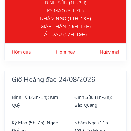
ĐINH SỬU (1H-3H)
KỶ MÃO (5H-7H)
NHÂM NGỌ (11H-13H)
GIÁP THÂN (15H-17H)
ẤT DẬU (17H-19H)
Hôm qua
Hôm nay
Ngày mai
Giờ Hoàng đạo 24/08/2026
Bính Tý (23h-1h): Kim
Đinh Sửu (1h-3h):
Quỹ
Bảo Quang
Kỷ Mão (5h-7h): Ngọc
Nhâm Ngọ (11h-
Đường
13h): Tư Mệnh