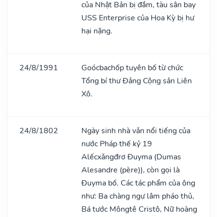
của Nhật Bản bị đắm, tàu sân bay
USS Enterprise của Hoa Kỳ bị hư
hại nặng.
24/8/1991
Goócbachốp tuyên bố từ chức
Tổng bí thư Đảng Cộng sản Liên
Xô.
24/8/1802
Ngày sinh nhà vǎn nổi tiếng của
nước Pháp thế kỷ 19
Alếcxǎngđrơ Đuyma (Dumas
Alesandre (père)), còn gọi là
Đuyma bố. Các tác phẩm của ông
như: Ba chàng ngự lâm pháo thủ,
Bá tước Môngtê Cristô, Nữ hoàng