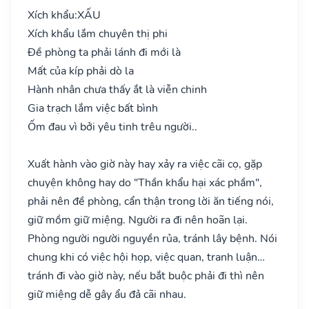
Xích khẩu:
XẤU
Xích khẩu lắm chuyên thị phi
Đề phòng ta phải lánh đi mới là
Mất của kíp phải dò la
Hành nhân chưa thấy ắt là viễn chinh
Gia trạch lắm việc bất bình
Ốm đau vì bởi yêu tinh trêu người..
Xuất hành vào giờ này hay xảy ra việc cãi cọ, gặp
chuyện không hay do "Thần khẩu hại xác phầm",
phải nên đề phòng, cẩn thận trong lời ăn tiếng nói,
giữ mồm giữ miệng. Người ra đi nên hoãn lại.
Phòng người người nguyền rủa, tránh lây bệnh. Nói
chung khi có việc hội họp, việc quan, tranh luận…
tránh đi vào giờ này, nếu bắt buộc phải đi thì nên
giữ miệng dễ gây ẩu đả cãi nhau.