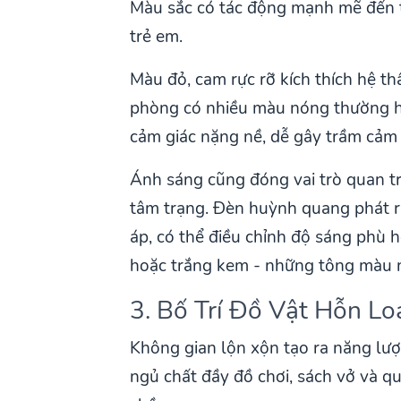
Màu sắc có tác động mạnh mẽ đến t
trẻ em.
Màu đỏ, cam rực rỡ kích thích hệ t
phòng có nhiều màu nóng thường ha
cảm giác nặng nề, dễ gây trầm cảm
Ánh sáng cũng đóng vai trò quan t
tâm trạng. Đèn huỳnh quang phát r
áp, có thể điều chỉnh độ sáng phù 
hoặc trắng kem - những tông màu n
3. Bố Trí Đồ Vật Hỗn L
Không gian lộn xộn tạo ra năng lượ
ngủ chất đầy đồ chơi, sách vở và q