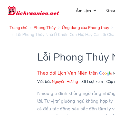
Gieo
Âm Lịch
Trang chủ
Phong Thủy
Ứng dụng của Phong thủy
Lỗi Phong Thủy Nhà Ở Khiến Con Hư, Hay Cãi Lời Ch
Lỗi Phong Thủy 
Theo dõi Lịch Vạn Niên trên
Viết bởi:
Nguyễn Hương
36 Lượt xem
Cập 
Nhiều gia đình không ngờ rằng những 
lời. Từ vị trí giường ngủ không hợp l
cả đều tác động sâu sắc đến tâm lý và