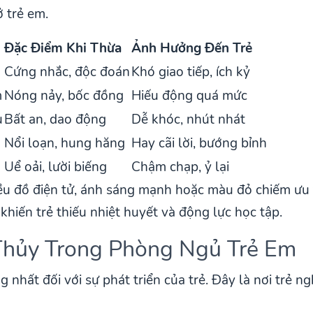
ở trẻ em.
Đặc Điểm Khi Thừa
Ảnh Hưởng Đến Trẻ
Cứng nhắc, độc đoán
Khó giao tiếp, ích kỷ
m
Nóng nảy, bốc đồng
Hiếu động quá mức
u
Bất an, dao động
Dễ khóc, nhút nhát
Nổi loạn, hung hăng
Hay cãi lời, bướng bỉnh
Uể oải, lười biếng
Chậm chạp, ỷ lại
ều đồ điện tử, ánh sáng mạnh hoặc màu đỏ chiếm ưu t
 khiến trẻ thiếu nhiệt huyết và động lực học tập.
 Thủy Trong Phòng Ngủ Trẻ Em
nhất đối với sự phát triển của trẻ. Đây là nơi trẻ ng