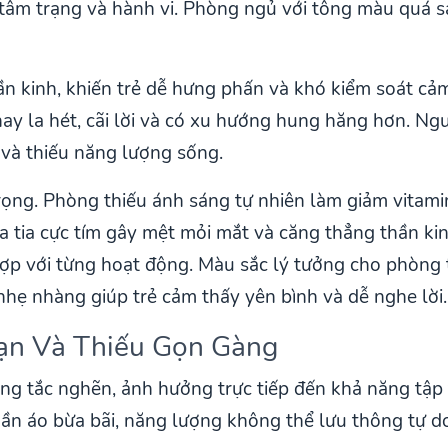
âm trạng và hành vi. Phòng ngủ với tông màu quá s
hần kinh, khiến trẻ dễ hưng phấn và khó kiểm soát c
y la hét, cãi lời và có xu hướng hung hăng hơn. Ng
 và thiếu năng lượng sống.
rọng. Phòng thiếu ánh sáng tự nhiên làm giảm vitami
a tia cực tím gây mệt mỏi mắt và căng thẳng thần k
hợp với từng hoạt động. Màu sắc lý tưởng cho phòng t
hẹ nhàng giúp trẻ cảm thấy yên bình và dễ nghe lời.
oạn Và Thiếu Gọn Gàng
ng tắc nghẽn, ảnh hưởng trực tiếp đến khả năng tập 
uần áo bừa bãi, năng lượng không thể lưu thông tự d