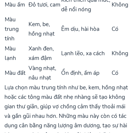
Kích thích quá mức,
Màu ấm
Đỏ tươi, cam
Không
dễ nổi nóng
Màu
Kem, be,
trung
Êm dịu, hài hòa
Có
hồng nhạt
tính
Màu
Xanh đen,
Lạnh lẽo, xa cách
Không
lạnh
xám đậm
Vàng nhạt,
Màu đất
Ổn định, ấm áp
Có
nâu nhạt
Lựa chọn màu trung tính như be, kem, hồng nhạt
hoặc các tông màu đất nhẹ nhàng sẽ tạo không
gian thư giãn, giúp vợ chồng cảm thấy thoải mái
và gần gũi nhau hơn. Những màu này còn có tác
dụng cân bằng năng lượng âm dương, tạo sự hài