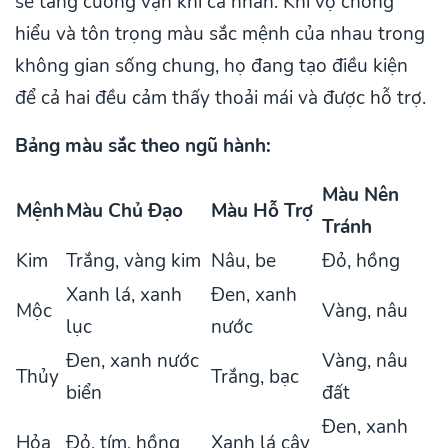
sẽ tăng cường vận khí cá nhân. Khi vợ chồng
hiểu và tôn trọng màu sắc mệnh của nhau trong
không gian sống chung, họ đang tạo điều kiện
để cả hai đều cảm thấy thoải mái và được hỗ trợ.
Bảng màu sắc theo ngũ hành:
Màu Nên
Mệnh
Màu Chủ Đạo
Màu Hỗ Trợ
Tránh
Kim
Trắng, vàng kim
Nâu, be
Đỏ, hồng
Xanh lá, xanh
Đen, xanh
Mộc
Vàng, nâu
lục
nước
Đen, xanh nước
Vàng, nâu
Thủy
Trắng, bạc
biển
đất
Đen, xanh
Hỏa
Đỏ, tím, hồng
Xanh lá cây