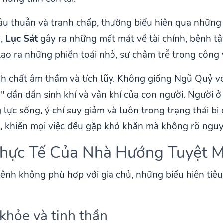
mâu thuẫn và tranh chấp, thường biểu hiện qua nhữn
ó,
Lục Sát
gây ra những mất mát về tài chính, bệnh tật
 tạo ra những phiền toái nhỏ, sự chậm trễ trong công
nh chất âm thầm và tích lũy. Không giống Ngũ Quỷ vớ
 dần dần sinh khí và vận khí của con người. Người 
lực sống, ý chí suy giảm và luôn trong trạng thái bi 
ần, khiến mọi việc đều gặp khó khăn mà không rõ ngu
Thực Tế Của Nhà Hướng Tuyệt 
nh không phù hợp với gia chủ, những biểu hiện tiêu 
khỏe và tinh thần