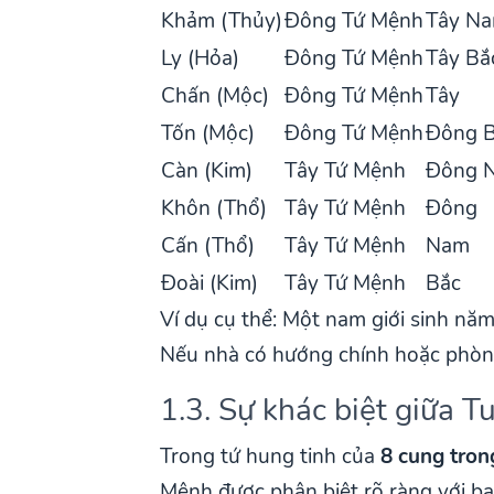
Khảm (Thủy)
Đông Tứ Mệnh
Tây N
Ly (Hỏa)
Đông Tứ Mệnh
Tây Bắ
Chấn (Mộc)
Đông Tứ Mệnh
Tây
Tốn (Mộc)
Đông Tứ Mệnh
Đông 
Càn (Kim)
Tây Tứ Mệnh
Đông 
Khôn (Thổ)
Tây Tứ Mệnh
Đông
Cấn (Thổ)
Tây Tứ Mệnh
Nam
Đoài (Kim)
Tây Tứ Mệnh
Bắc
Ví dụ cụ thể: Một nam giới sinh n
Nếu nhà có hướng chính hoặc phòng 
1.3. Sự khác biệt giữa 
Trong tứ hung tinh của
8 cung tron
Mệnh được phân biệt rõ ràng với ba 