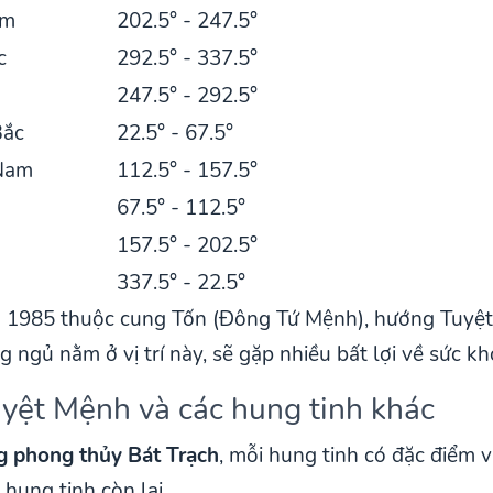
am
202.5° - 247.5°
c
292.5° - 337.5°
247.5° - 292.5°
Bắc
22.5° - 67.5°
Nam
112.5° - 157.5°
67.5° - 112.5°
157.5° - 202.5°
337.5° - 22.5°
ăm 1985 thuộc cung Tốn (Đông Tứ Mệnh), hướng Tuyệ
ngủ nằm ở vị trí này, sẽ gặp nhiều bất lợi về sức kh
Tuyệt Mệnh và các hung tinh khác
g phong thủy Bát Trạch
, mỗi hung tinh có đặc điểm 
hung tinh còn lại.