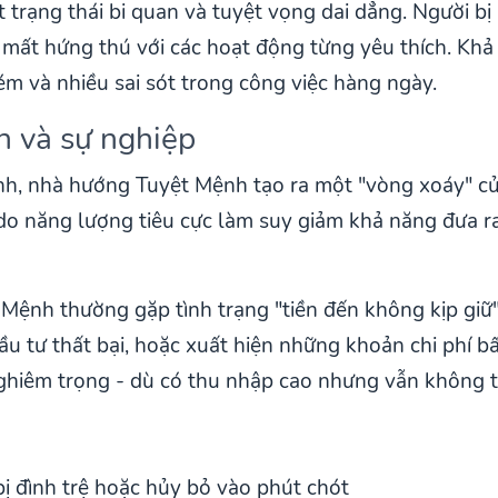
t trạng thái bi quan và tuyệt vọng dai dẳng. Người 
 mất hứng thú với các hoạt động từng yêu thích. Kh
ém và nhiều sai sót trong công việc hàng ngày.
n và sự nghiệp
nh, nhà hướng Tuyệt Mệnh tạo ra một "vòng xoáy" của
do năng lượng tiêu cực làm suy giảm khả năng đưa r
t Mệnh thường gặp tình trạng "tiền đến không kịp gi
ầu tư thất bại, hoặc xuất hiện những khoản chi phí bấ
nghiêm trọng - dù có thu nhập cao nhưng vẫn không th
ị đình trệ hoặc hủy bỏ vào phút chót