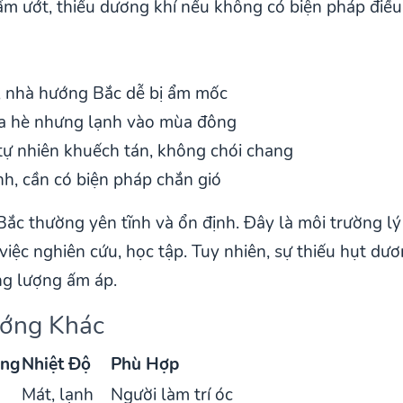
ẩm ướt, thiếu dương khí nếu không có biện pháp điề
, nhà hướng Bắc dễ bị ẩm mốc
 hè nhưng lạnh vào mùa đông
ự nhiên khuếch tán, không chói chang
h, cần có biện pháp chắn gió
c thường yên tĩnh và ổn định. Đây là môi trường lý
 việc nghiên cứu, học tập. Tuy nhiên, sự thiếu hụt dư
g lượng ấm áp.
ướng Khác
áng
Nhiệt Độ
Phù Hợp
Mát, lạnh
Người làm trí óc