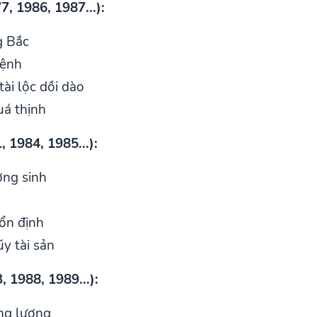
, 1986, 1987...):
g Bắc
mệnh
tài lộc dồi dào
uá thịnh
 1984, 1985...):
ơng sinh
ổn định
ũy tài sản
 1988, 1989...):
ng lượng