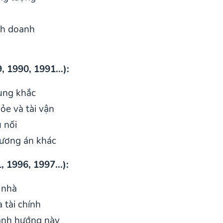
nh doanh
 1990, 1991...):
ung khắc
ỏe và tài vận
 nối
hương án khác
 1996, 1997...):
 nhà
 tài chính
ránh hướng này