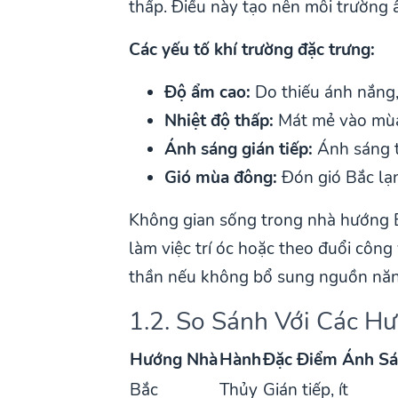
thấp. Điều này tạo nên môi trường 
Các yếu tố khí trường đặc trưng:
Độ ẩm cao:
Do thiếu ánh nắng
Nhiệt độ thấp:
Mát mẻ vào mùa
Ánh sáng gián tiếp:
Ánh sáng t
Gió mùa đông:
Đón gió Bắc lạn
Không gian sống trong nhà hướng Bắ
làm việc trí óc hoặc theo đuổi công
thần nếu không bổ sung nguồn năn
1.2. So Sánh Với Các H
Hướng Nhà
Hành
Đặc Điểm Ánh S
Bắc
Thủy
Gián tiếp, ít