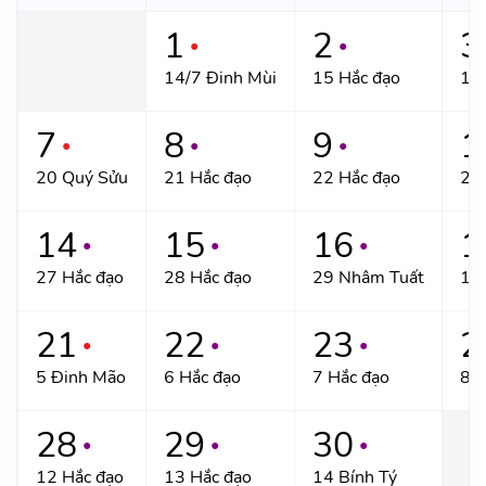
1
2
3
●
●
14/7 Đinh Mùi
15 Hắc đạo
16
7
8
9
1
●
●
●
20 Quý Sửu
21 Hắc đạo
22 Hắc đạo
23 
14
15
16
1
●
●
●
27 Hắc đạo
28 Hắc đạo
29 Nhâm Tuất
1/8
21
22
23
2
●
●
●
5 Đinh Mão
6 Hắc đạo
7 Hắc đạo
8 
28
29
30
●
●
●
12 Hắc đạo
13 Hắc đạo
14 Bính Tý