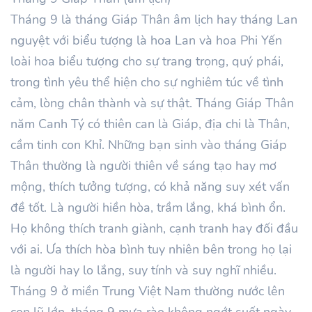
Tháng 9 là tháng Giáp Thân âm lịch hay tháng Lan
nguyệt với biểu tượng là hoa Lan và hoa Phi Yến
loài hoa biểu tượng cho sự trang trọng, quý phái,
trong tình yêu thể hiện cho sự nghiêm túc về tình
cảm, lòng chân thành và sự thật. Tháng Giáp Thân
năm Canh Tý có thiên can là Giáp, địa chi là Thân,
cầm tinh con Khỉ. Những bạn sinh vào tháng Giáp
Thân thường là người thiên về sáng tạo hay mơ
mộng, thích tưởng tượng, có khả năng suy xét vấn
đề tốt. Là người hiền hòa, trầm lắng, khá bình ổn.
Họ không thích tranh giành, cạnh tranh hay đối đầu
với ai. Ưa thích hòa bình tuy nhiên bên trong họ lại
là người hay lo lắng, suy tính và suy nghĩ nhiều.
Tháng 9 ở miền Trung Việt Nam thường nước lên
con lũ lớn, tháng 9 mưa rào không ngớt suốt ngày