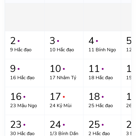
2
3
4
5
●
●
●
●
9 Hắc đạo
10 Hắc đạo
11 Bính Ngọ
12 Đ
9
10
11
1
●
●
●
16 Hắc đạo
17 Nhâm Tý
18 Hắc đạo
19 G
16
17
18
1
●
●
●
23 Mậu Ngọ
24 Kỷ Mùi
25 Hắc đạo
26 
23
24
25
2
●
●
●
30 Hắc đạo
1/3 Bính Dần
2 Hắc đạo
3 Mậ