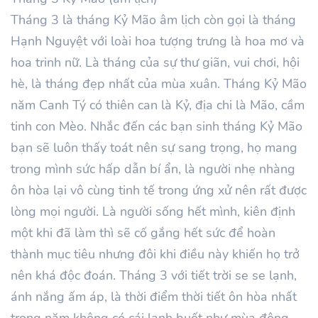
Tháng 3 là tháng Kỷ Mão âm lịch còn gọi là tháng
Hạnh Nguyệt với loài hoa tượng trưng là hoa mơ và
hoa trinh nữ. Là tháng của sự thư giãn, vui chơi, hội
hè, là tháng đẹp nhất của mùa xuân. Tháng Kỷ Mão
năm Canh Tý có thiên can là Kỷ, địa chi là Mão, cầm
tinh con Mèo. Nhắc đến các bạn sinh tháng Kỷ Mão
bạn sẽ luôn thấy toát nên sự sang trọng, họ mang
trong mình sức hấp dẫn bí ẩn, là người nhẹ nhàng
ôn hòa lại vô cùng tinh tế trong ứng xử nên rất được
lòng mọi người. Là người sống hết mình, kiên định
một khi đã làm thì sẽ cố gắng hết sức để hoàn
thành mục tiêu nhưng đôi khi điều này khiến họ trở
nên khá độc đoán. Tháng 3 với tiết trời se se lạnh,
ánh nắng ấm áp, là thời điểm thời tiết ôn hòa nhất
trong năm không có cái lạnh buốt như mùa đông,